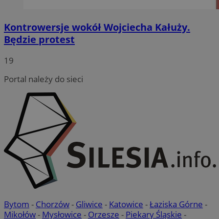
Kontrowersje wokół Wojciecha Kałuży.
Będzie protest
19
Portal należy do sieci
Bytom
-
Chorzów
-
Gliwice
-
Katowice
-
Łaziska Górne
-
Mikołów
-
Mysłowice
-
Orzesze
-
Piekary Śląskie
-