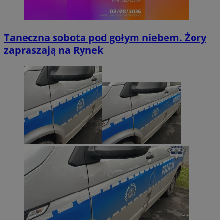
Taneczna sobota pod gołym niebem. Żory
zapraszają na Rynek