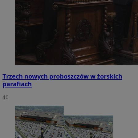
Trzech nowych proboszczów w żorskich
parafiach
40