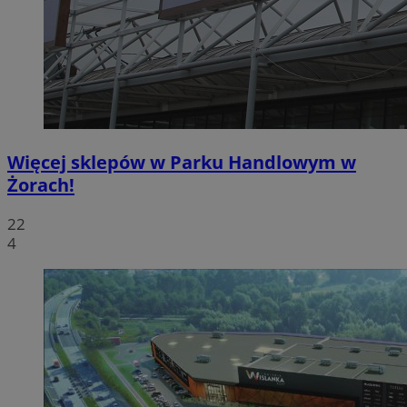
Więcej sklepów w Parku Handlowym w
Żorach!
22
4