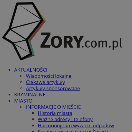
AKTUALNOŚCI
Wiadomości lokalne
Ciekawe artykuły
Artykuły sponsorowane
KRYMINALNE
MIASTO
INFORMACJE O MIEŚCIE
Historia miasta
Ważne adresy i telefony
Harmonogram wywozu odpadów
Parafie i msze święte w Żorach