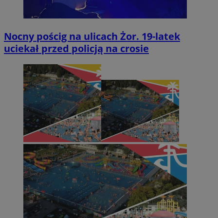
Nocny pościg na ulicach Żor. 19-latek
uciekał przed policją na crosie