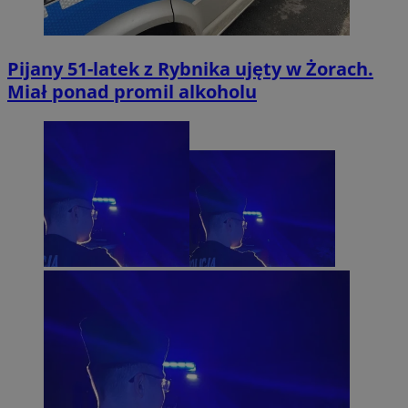
Pijany 51-latek z Rybnika ujęty w Żorach.
Miał ponad promil alkoholu