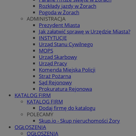
Rozkłady jazdy w Żorach
Pogoda w Żorach
ADMINISTRACJA
Prezydent Miasta
Jak załatwić sprawę w Urzędzie Miasta?
INSTYTUCJE
Urząd Stanu Cywilnego
MOPS
Urząd Skarbowy
Urząd Pracy
Komenda Miejska Policji
Straż Pożarna
Sąd Rejonowy
Prokuratura Rejonowa
KATALOG FIRM
KATALOG FIRM
Dodaj firmę do katalogu
POLECAMY
Skup.io - Skup nieruchomości Żory
OGŁOSZENIA
OGŁOSZENIA