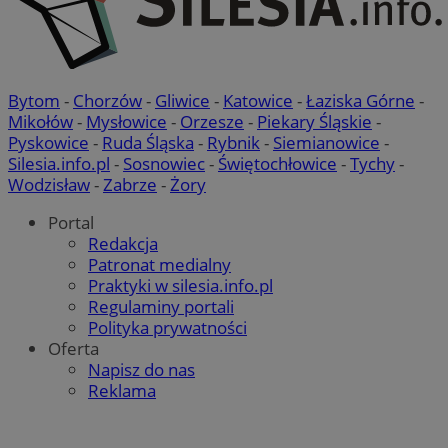
Bytom
-
Chorzów
-
Gliwice
-
Katowice
-
Łaziska Górne
-
Mikołów
-
Mysłowice
-
Orzesze
-
Piekary Śląskie
-
Pyskowice
-
Ruda Śląska
-
Rybnik
-
Siemianowice
-
Silesia.info.pl
-
Sosnowiec
-
Świętochłowice
-
Tychy
-
Wodzisław
-
Zabrze
-
Żory
Portal
Redakcja
Patronat medialny
Praktyki w silesia.info.pl
Regulaminy portali
Polityka prywatności
Oferta
Napisz do nas
Reklama