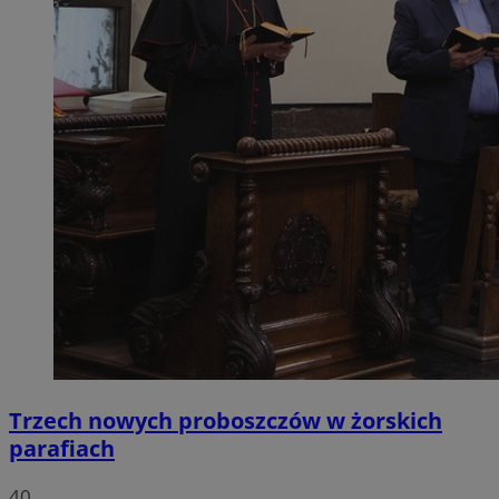
Trzech nowych proboszczów w żorskich
parafiach
40