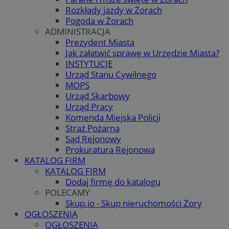
Rozkłady jazdy w Żorach
Pogoda w Żorach
ADMINISTRACJA
Prezydent Miasta
Jak załatwić sprawę w Urzędzie Miasta?
INSTYTUCJE
Urząd Stanu Cywilnego
MOPS
Urząd Skarbowy
Urząd Pracy
Komenda Miejska Policji
Straż Pożarna
Sąd Rejonowy
Prokuratura Rejonowa
KATALOG FIRM
KATALOG FIRM
Dodaj firmę do katalogu
POLECAMY
Skup.io - Skup nieruchomości Żory
OGŁOSZENIA
OGŁOSZENIA