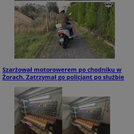
Szarżował motorowerem po chodniku w
Żorach. Zatrzymał go policjant po służbie