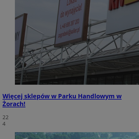
Więcej sklepów w Parku Handlowym w
Żorach!
22
4