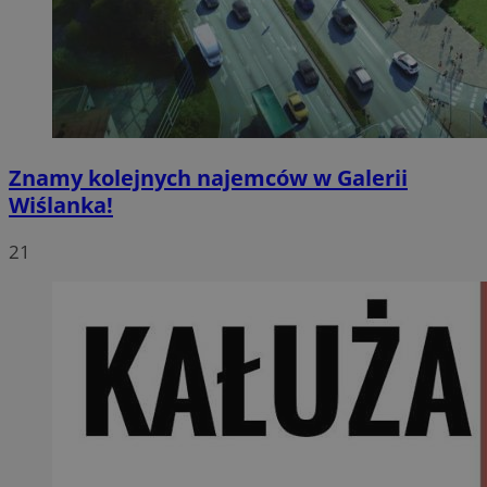
Znamy kolejnych najemców w Galerii
Wiślanka!
21