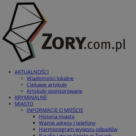
AKTUALNOŚCI
Wiadomości lokalne
Ciekawe artykuły
Artykuły sponsorowane
KRYMINALNE
MIASTO
INFORMACJE O MIEŚCIE
Historia miasta
Ważne adresy i telefony
Harmonogram wywozu odpadów
Parafie i msze święte w Żorach