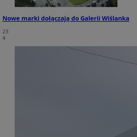
Nowe marki dołączają do Galerii Wiślanka
23
4