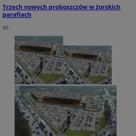
Trzech nowych proboszczów w żorskich
parafiach
40