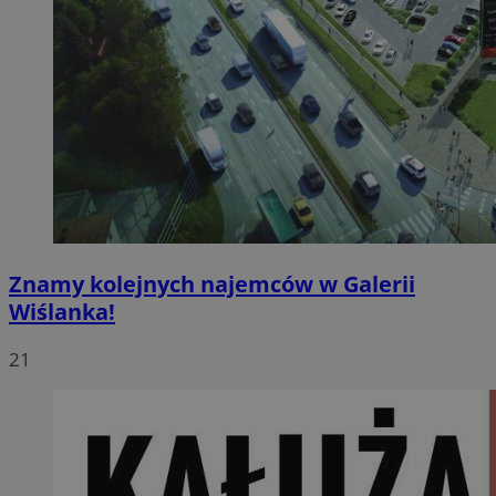
Znamy kolejnych najemców w Galerii
Wiślanka!
21