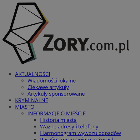
AKTUALNOŚCI
Wiadomości lokalne
Ciekawe artykuły
Artykuły sponsorowane
KRYMINALNE
MIASTO
INFORMACJE O MIEŚCIE
Historia miasta
Ważne adresy i telefony
Harmonogram wywozu odpadów
Parafie i msze święte w Żorach