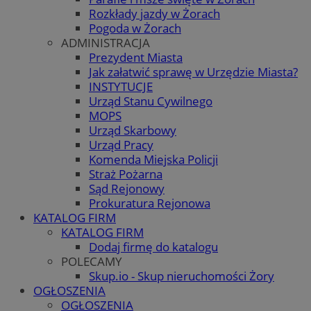
Rozkłady jazdy w Żorach
Pogoda w Żorach
ADMINISTRACJA
Prezydent Miasta
Jak załatwić sprawę w Urzędzie Miasta?
INSTYTUCJE
Urząd Stanu Cywilnego
MOPS
Urząd Skarbowy
Urząd Pracy
Komenda Miejska Policji
Straż Pożarna
Sąd Rejonowy
Prokuratura Rejonowa
KATALOG FIRM
KATALOG FIRM
Dodaj firmę do katalogu
POLECAMY
Skup.io - Skup nieruchomości Żory
OGŁOSZENIA
OGŁOSZENIA