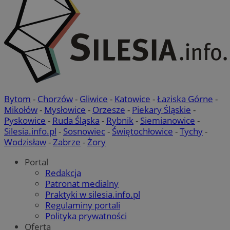
Bytom
-
Chorzów
-
Gliwice
-
Katowice
-
Łaziska Górne
-
Mikołów
-
Mysłowice
-
Orzesze
-
Piekary Śląskie
-
Pyskowice
-
Ruda Śląska
-
Rybnik
-
Siemianowice
-
Silesia.info.pl
-
Sosnowiec
-
Świętochłowice
-
Tychy
-
Wodzisław
-
Zabrze
-
Żory
Portal
Redakcja
Patronat medialny
Praktyki w silesia.info.pl
Regulaminy portali
Polityka prywatności
Oferta