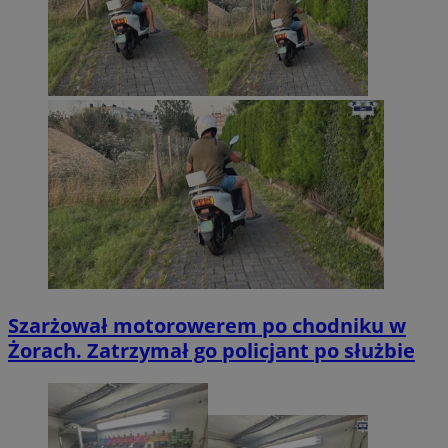
Szarżował motorowerem po chodniku w
Żorach. Zatrzymał go policjant po służbie