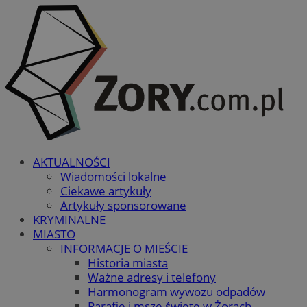
AKTUALNOŚCI
Wiadomości lokalne
Ciekawe artykuły
Artykuły sponsorowane
KRYMINALNE
MIASTO
INFORMACJE O MIEŚCIE
Historia miasta
Ważne adresy i telefony
Harmonogram wywozu odpadów
Parafie i msze święte w Żorach