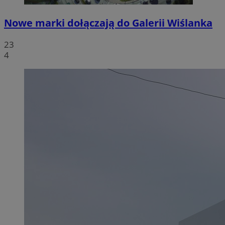
Nowe marki dołączają do Galerii Wiślanka
23
4