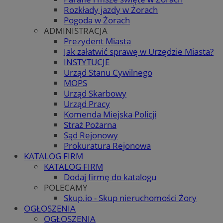
Rozkłady jazdy w Żorach
Pogoda w Żorach
ADMINISTRACJA
Prezydent Miasta
Jak załatwić sprawę w Urzędzie Miasta?
INSTYTUCJE
Urząd Stanu Cywilnego
MOPS
Urząd Skarbowy
Urząd Pracy
Komenda Miejska Policji
Straż Pożarna
Sąd Rejonowy
Prokuratura Rejonowa
KATALOG FIRM
KATALOG FIRM
Dodaj firmę do katalogu
POLECAMY
Skup.io - Skup nieruchomości Żory
OGŁOSZENIA
OGŁOSZENIA