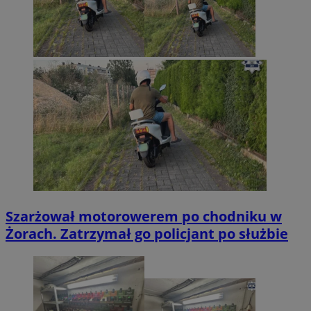
Szarżował motorowerem po chodniku w
Żorach. Zatrzymał go policjant po służbie