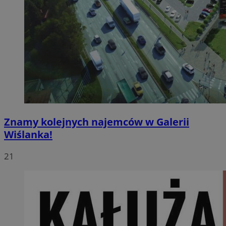
Znamy kolejnych najemców w Galerii
Wiślanka!
21