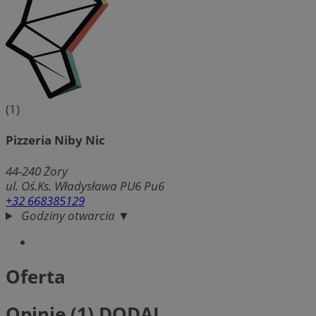
(1)
Pizzeria Niby Nic
44-240
Żory
ul. Oś.Ks. Władysława PU6 Pu6
+32 668385129
Godziny otwarcia ▼
Oferta
Opinie (1)
DODAJ