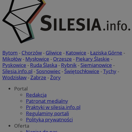
Bytom
-
Chorzów
-
Gliwice
-
Katowice
-
Łaziska Górne
-
Mikołów
-
Mysłowice
-
Orzesze
-
Piekary Śląskie
-
Pyskowice
-
Ruda Śląska
-
Rybnik
-
Siemianowice
-
Silesia.info.pl
-
Sosnowiec
-
Świętochłowice
-
Tychy
-
Wodzisław
-
Zabrze
-
Żory
Portal
Redakcja
Patronat medialny
Praktyki w silesia.info.pl
Regulaminy portali
Polityka prywatności
Oferta
Napisz do nas