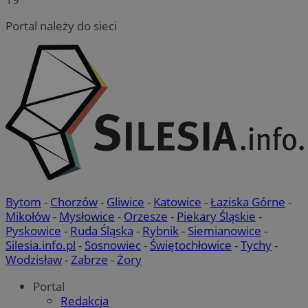
Portal należy do sieci
Bytom
-
Chorzów
-
Gliwice
-
Katowice
-
Łaziska Górne
-
Mikołów
-
Mysłowice
-
Orzesze
-
Piekary Śląskie
-
Pyskowice
-
Ruda Śląska
-
Rybnik
-
Siemianowice
-
Silesia.info.pl
-
Sosnowiec
-
Świętochłowice
-
Tychy
-
Wodzisław
-
Zabrze
-
Żory
Portal
Redakcja