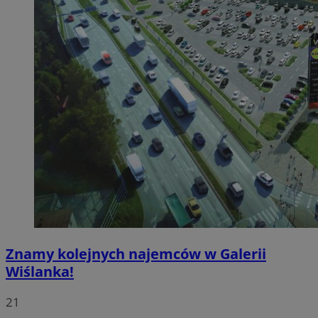
Znamy kolejnych najemców w Galerii
Wiślanka!
21