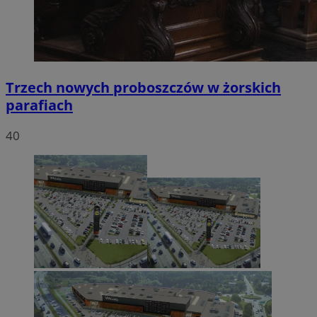
Trzech nowych proboszczów w żorskich
parafiach
40