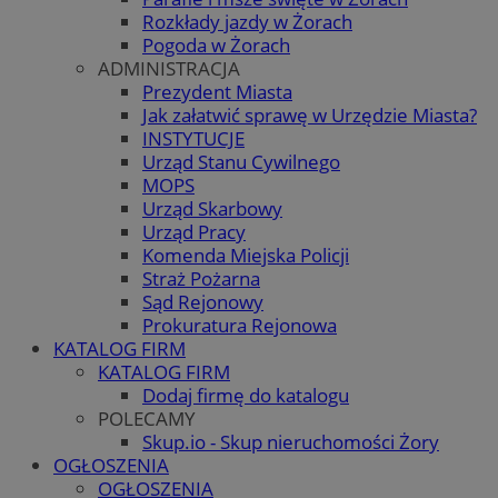
Rozkłady jazdy w Żorach
Pogoda w Żorach
ADMINISTRACJA
Prezydent Miasta
Jak załatwić sprawę w Urzędzie Miasta?
INSTYTUCJE
Urząd Stanu Cywilnego
MOPS
Urząd Skarbowy
Urząd Pracy
Komenda Miejska Policji
Straż Pożarna
Sąd Rejonowy
Prokuratura Rejonowa
KATALOG FIRM
KATALOG FIRM
Dodaj firmę do katalogu
POLECAMY
Skup.io - Skup nieruchomości Żory
OGŁOSZENIA
OGŁOSZENIA