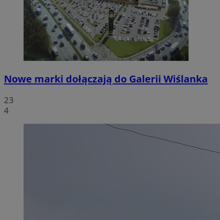
Nowe marki dołączają do Galerii Wiślanka
23
4