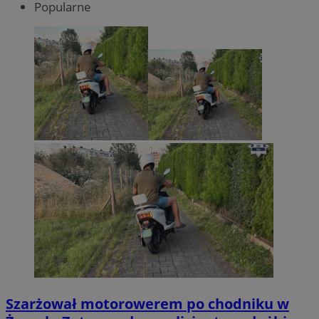
Popularne
Szarżował motorowerem po chodniku w