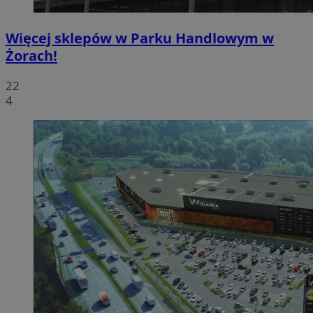
Więcej sklepów w Parku Handlowym w
Żorach!
22
4