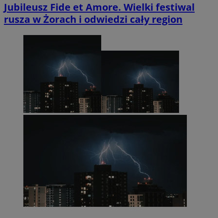
Jubileusz Fide et Amore. Wielki festiwal
rusza w Żorach i odwiedzi cały region