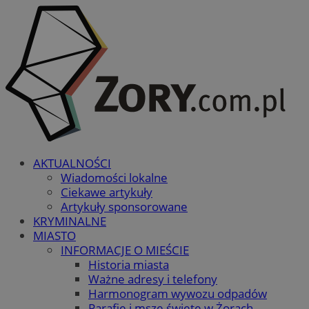
AKTUALNOŚCI
Wiadomości lokalne
Ciekawe artykuły
Artykuły sponsorowane
KRYMINALNE
MIASTO
INFORMACJE O MIEŚCIE
Historia miasta
Ważne adresy i telefony
Harmonogram wywozu odpadów
Parafie i msze święte w Żorach