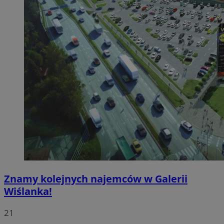
Znamy kolejnych najemców w Galerii
Wiślanka!
21