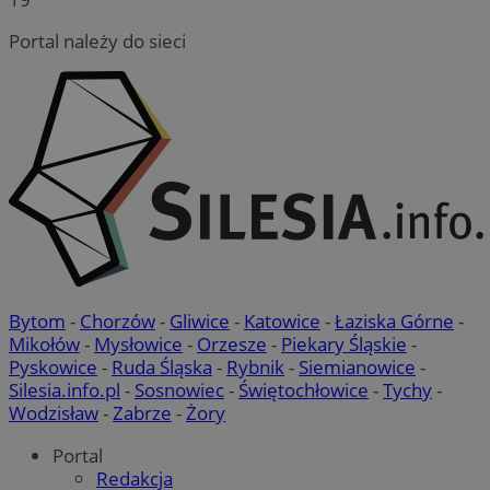
Portal należy do sieci
Bytom
-
Chorzów
-
Gliwice
-
Katowice
-
Łaziska Górne
-
Mikołów
-
Mysłowice
-
Orzesze
-
Piekary Śląskie
-
Pyskowice
-
Ruda Śląska
-
Rybnik
-
Siemianowice
-
Silesia.info.pl
-
Sosnowiec
-
Świętochłowice
-
Tychy
-
Wodzisław
-
Zabrze
-
Żory
Portal
Redakcja