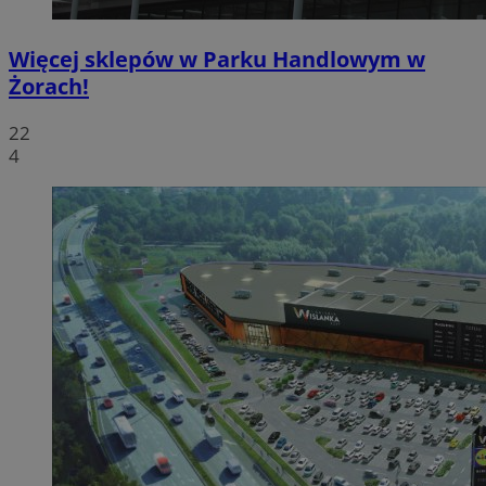
Więcej sklepów w Parku Handlowym w
Żorach!
22
4