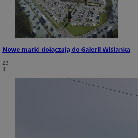
Nowe marki dołączają do Galerii Wiślanka
23
4