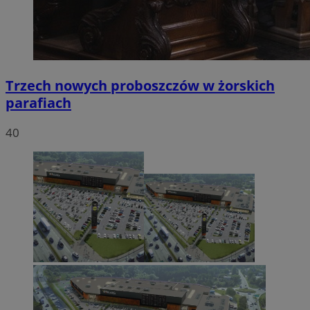
Trzech nowych proboszczów w żorskich
parafiach
40