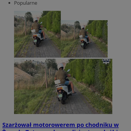
Popularne
Szarżował motorowerem po chodniku w