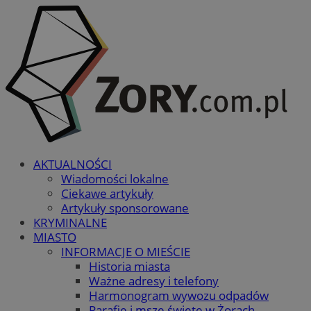
AKTUALNOŚCI
Wiadomości lokalne
Ciekawe artykuły
Artykuły sponsorowane
KRYMINALNE
MIASTO
INFORMACJE O MIEŚCIE
Historia miasta
Ważne adresy i telefony
Harmonogram wywozu odpadów
Parafie i msze święte w Żorach