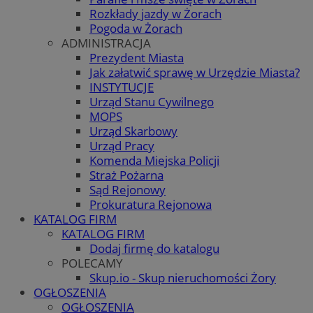
Rozkłady jazdy w Żorach
Pogoda w Żorach
ADMINISTRACJA
Prezydent Miasta
Jak załatwić sprawę w Urzędzie Miasta?
INSTYTUCJE
Urząd Stanu Cywilnego
MOPS
Urząd Skarbowy
Urząd Pracy
Komenda Miejska Policji
Straż Pożarna
Sąd Rejonowy
Prokuratura Rejonowa
KATALOG FIRM
KATALOG FIRM
Dodaj firmę do katalogu
POLECAMY
Skup.io - Skup nieruchomości Żory
OGŁOSZENIA
OGŁOSZENIA