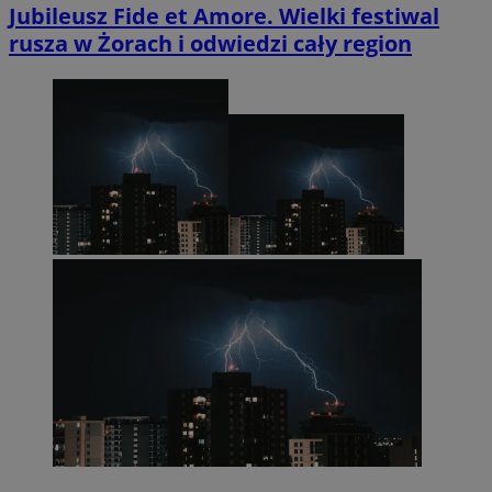
Jubileusz Fide et Amore. Wielki festiwal
rusza w Żorach i odwiedzi cały region