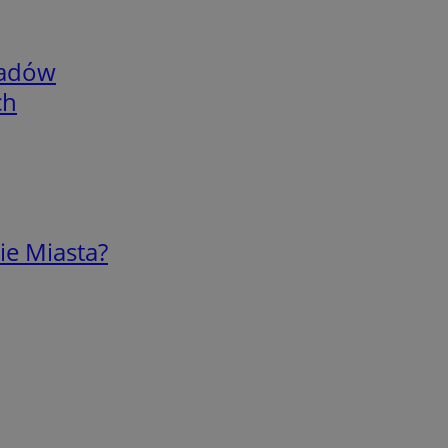
adów
ch
ie Miasta?