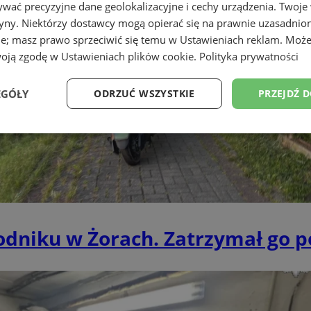
wać precyzyjne dane geolokalizacyjne i cechy urządzenia. Twoje
tryny. Niektórzy dostawcy mogą opierać się na prawnie uzasadnio
ie; masz prawo sprzeciwić się temu w
Ustawieniach reklam
. Może
woją zgodę w
Ustawieniach plików cookie
.
Polityka prywatności
EGÓŁY
ODRZUĆ WSZYSTKIE
PRZEJDŹ 
Wydajność
Targetowanie
Funkcjonalność
Ni
niku w Żorach. Zatrzymał go pol
ezbędne
Wydajność
Targetowanie
Funkcjonalność
Niesklasyfikow
ie umożliwiają korzystanie z podstawowych funkcji strony internetowej, takich jak log
Bez niezbędnych plików cookie nie można prawidłowo korzystać ze strony internetowe
Okres
Provider
/
Domena
Opis
przechowywania