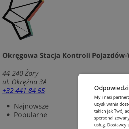
Okręgowa Stacja Kontroli Pojazdów-
44-240
Żory
ul. Okrężna 3A
Odpowiedzia
+32 441 84 55
My i nasi partne
Najnowsze
uzyskiwania dost
takich jak Twój a
Popularne
spersonalizowanyc
usług.
Dostawcy s