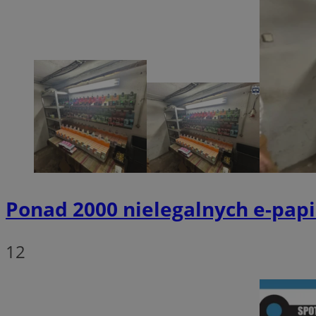
SessID
QeSessID
MvSessID
__cf_bm
suid
INGRESSCOOKIE
Ponad 2000 nielegalnych e-papi
euds
12
VISITOR_PRIVACY_