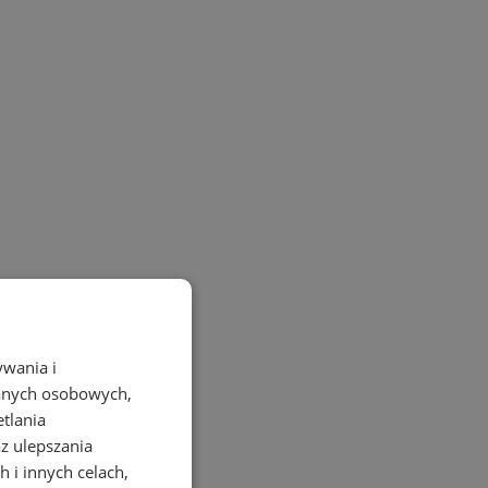
ywania i
danych osobowych,
etlania
az ulepszania
 i innych celach,