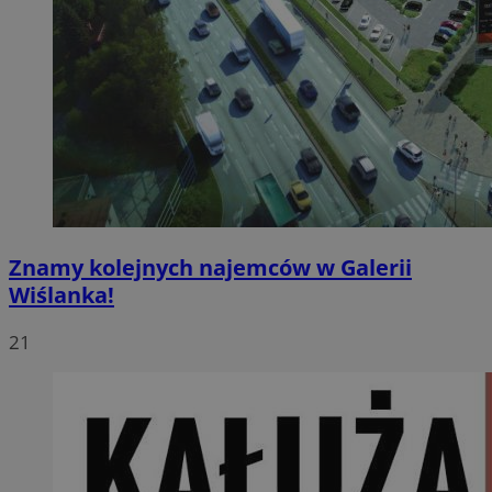
Znamy kolejnych najemców w Galerii
Wiślanka!
21