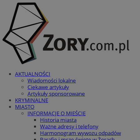
AKTUALNOŚCI
Wiadomości lokalne
Ciekawe artykuły
Artykuły sponsorowane
KRYMINALNE
MIASTO
INFORMACJE O MIEŚCIE
Historia miasta
Ważne adresy i telefony
Harmonogram wywozu odpadów
Parafie i msze święte w Żorach