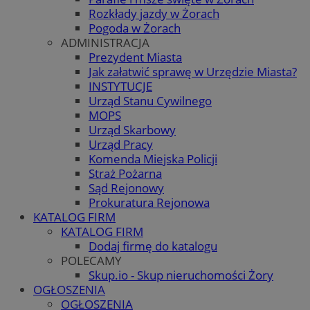
Rozkłady jazdy w Żorach
Pogoda w Żorach
ADMINISTRACJA
Prezydent Miasta
Jak załatwić sprawę w Urzędzie Miasta?
INSTYTUCJE
Urząd Stanu Cywilnego
MOPS
Urząd Skarbowy
Urząd Pracy
Komenda Miejska Policji
Straż Pożarna
Sąd Rejonowy
Prokuratura Rejonowa
KATALOG FIRM
KATALOG FIRM
Dodaj firmę do katalogu
POLECAMY
Skup.io - Skup nieruchomości Żory
OGŁOSZENIA
OGŁOSZENIA