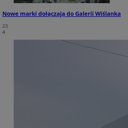
Nowe marki dołączają do Galerii Wiślanka
23
4