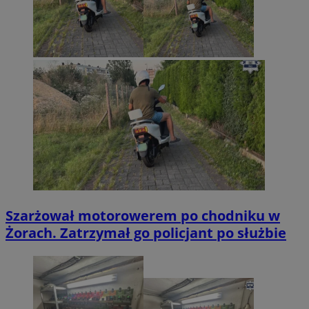
Szarżował motorowerem po chodniku w
Żorach. Zatrzymał go policjant po służbie