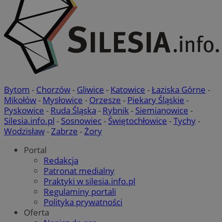
Bytom
-
Chorzów
-
Gliwice
-
Katowice
-
Łaziska Górne
-
Mikołów
-
Mysłowice
-
Orzesze
-
Piekary Śląskie
-
Pyskowice
-
Ruda Śląska
-
Rybnik
-
Siemianowice
-
Silesia.info.pl
-
Sosnowiec
-
Świętochłowice
-
Tychy
-
Wodzisław
-
Zabrze
-
Żory
Portal
Redakcja
Patronat medialny
Praktyki w silesia.info.pl
Regulaminy portali
Polityka prywatności
Oferta