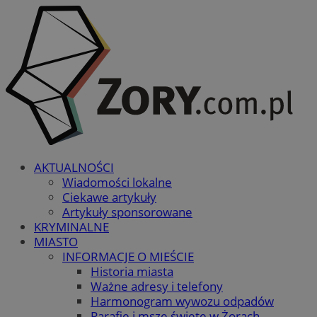
AKTUALNOŚCI
Wiadomości lokalne
Ciekawe artykuły
Artykuły sponsorowane
KRYMINALNE
MIASTO
INFORMACJE O MIEŚCIE
Historia miasta
Ważne adresy i telefony
Harmonogram wywozu odpadów
Parafie i msze święte w Żorach