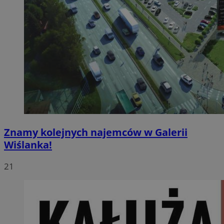
Znamy kolejnych najemców w Galerii
Wiślanka!
21