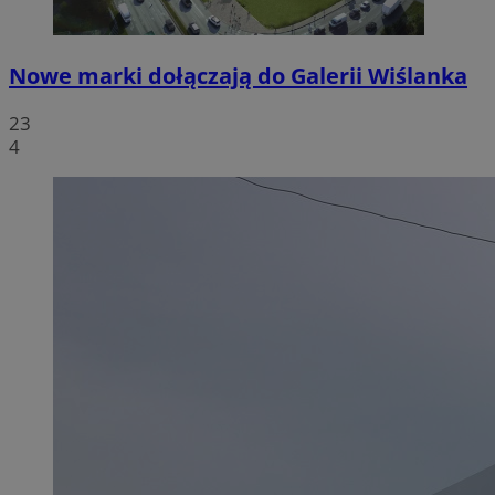
Nowe marki dołączają do Galerii Wiślanka
23
4