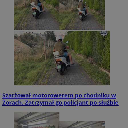
Szarżował motorowerem po chodniku w
Żorach. Zatrzymał go policjant po służbie