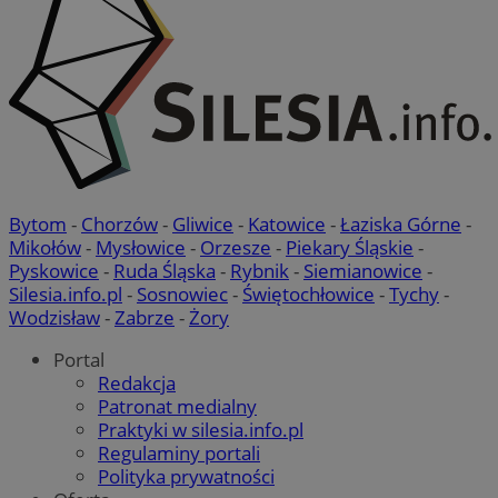
Bytom
-
Chorzów
-
Gliwice
-
Katowice
-
Łaziska Górne
-
Mikołów
-
Mysłowice
-
Orzesze
-
Piekary Śląskie
-
Pyskowice
-
Ruda Śląska
-
Rybnik
-
Siemianowice
-
Silesia.info.pl
-
Sosnowiec
-
Świętochłowice
-
Tychy
-
Wodzisław
-
Zabrze
-
Żory
Portal
Redakcja
Patronat medialny
Praktyki w silesia.info.pl
Regulaminy portali
Polityka prywatności