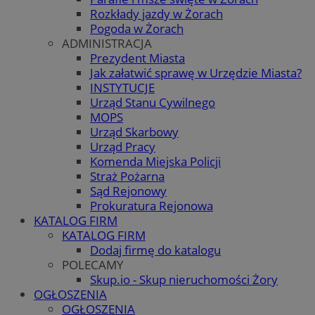
Rozkłady jazdy w Żorach
Pogoda w Żorach
ADMINISTRACJA
Prezydent Miasta
Jak załatwić sprawę w Urzędzie Miasta?
INSTYTUCJE
Urząd Stanu Cywilnego
MOPS
Urząd Skarbowy
Urząd Pracy
Komenda Miejska Policji
Straż Pożarna
Sąd Rejonowy
Prokuratura Rejonowa
KATALOG FIRM
KATALOG FIRM
Dodaj firmę do katalogu
POLECAMY
Skup.io - Skup nieruchomości Żory
OGŁOSZENIA
OGŁOSZENIA