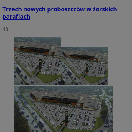
Trzech nowych proboszczów w żorskich
parafiach
40