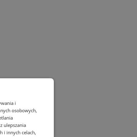
ywania i
danych osobowych,
etlania
az ulepszania
 i innych celach,