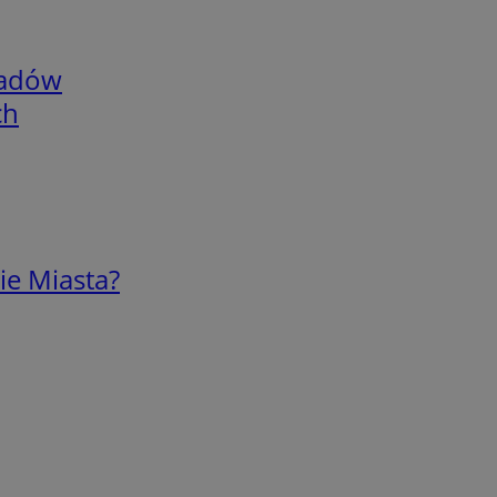
adów
ch
ie Miasta?