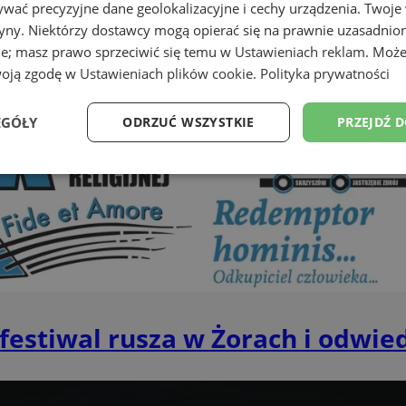
wać precyzyjne dane geolokalizacyjne i cechy urządzenia. Twoje
tryny. Niektórzy dostawcy mogą opierać się na prawnie uzasadnio
ie; masz prawo sprzeciwić się temu w
Ustawieniach reklam
. Może
woją zgodę w
Ustawieniach plików cookie
.
Polityka prywatności
EGÓŁY
ODRZUĆ WSZYSTKIE
PRZEJDŹ 
Wydajność
Targetowanie
Funkcjonalność
Ni
ezbędne
Wydajność
Targetowanie
Funkcjonalność
Niesklasyfikow
 festiwal rusza w Żorach i odwied
ie umożliwiają korzystanie z podstawowych funkcji strony internetowej, takich jak log
Bez niezbędnych plików cookie nie można prawidłowo korzystać ze strony internetowe
Okres
Provider
/
Domena
Opis
przechowywania