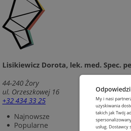
Lisikiewicz Dorota, lek. med. Spec. p
44-240
Żory
Odpowiedzia
ul. Orzeszkowej 16
+32 434 33 25
My i nasi partne
uzyskiwania dost
takich jak Twój a
Najnowsze
spersonalizowanyc
Popularne
usług.
Dostawcy s