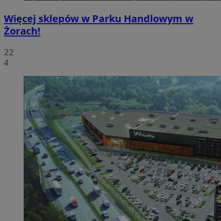
Więcej sklepów w Parku Handlowym w
Żorach!
22
4