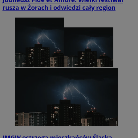
rusza w Żorach i odwiedzi cały region
IMGW ostrzega mieszkańców Śląska.