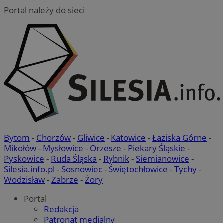
Portal należy do sieci
Bytom
-
Chorzów
-
Gliwice
-
Katowice
-
Łaziska Górne
-
Mikołów
-
Mysłowice
-
Orzesze
-
Piekary Śląskie
-
Pyskowice
-
Ruda Śląska
-
Rybnik
-
Siemianowice
-
Silesia.info.pl
-
Sosnowiec
-
Świętochłowice
-
Tychy
-
Wodzisław
-
Zabrze
-
Żory
Portal
Redakcja
Patronat medialny