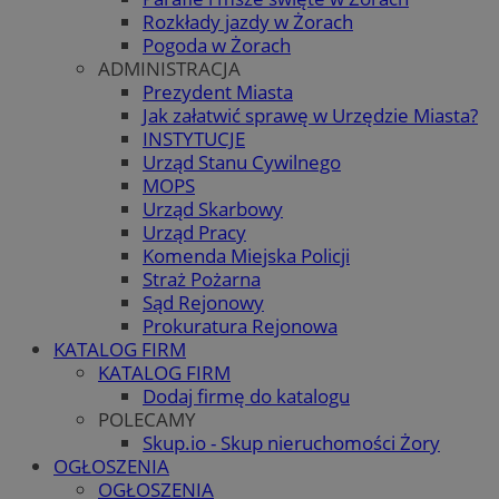
Rozkłady jazdy w Żorach
Pogoda w Żorach
ADMINISTRACJA
Prezydent Miasta
Jak załatwić sprawę w Urzędzie Miasta?
INSTYTUCJE
Urząd Stanu Cywilnego
MOPS
Urząd Skarbowy
Urząd Pracy
Komenda Miejska Policji
Straż Pożarna
Sąd Rejonowy
Prokuratura Rejonowa
KATALOG FIRM
KATALOG FIRM
Dodaj firmę do katalogu
POLECAMY
Skup.io - Skup nieruchomości Żory
OGŁOSZENIA
OGŁOSZENIA