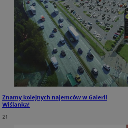
Znamy kolejnych najemców w Galerii
Wiślanka!
21