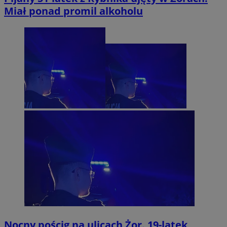
Miał ponad promil alkoholu
Nocny pościg na ulicach Żor. 19-latek