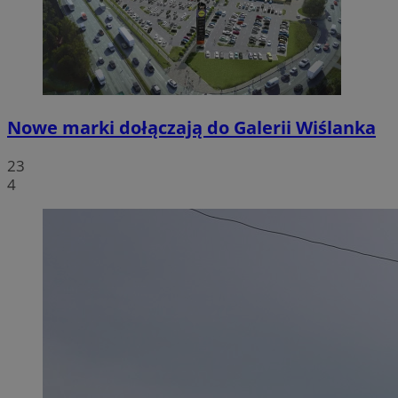
Nowe marki dołączają do Galerii Wiślanka
23
4