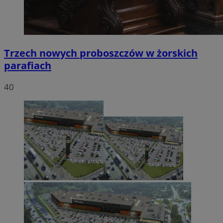
Trzech nowych proboszczów w żorskich
parafiach
40