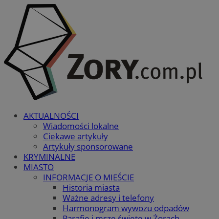
AKTUALNOŚCI
Wiadomości lokalne
Ciekawe artykuły
Artykuły sponsorowane
KRYMINALNE
MIASTO
INFORMACJE O MIEŚCIE
Historia miasta
Ważne adresy i telefony
Harmonogram wywozu odpadów
Parafie i msze święte w Żorach