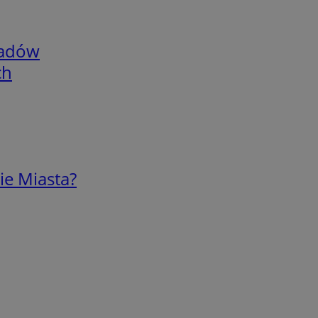
adów
ch
ie Miasta?