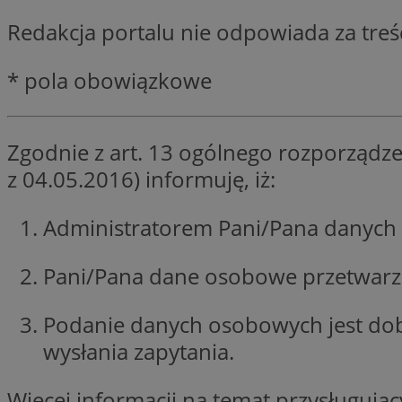
SessID
Redakcja portalu nie odpowiada za tre
QeSessID
MvSessID
* pola obowiązkowe
__cf_bm
Zgodnie z art. 13 ogólnego rozporządze
suid
z 04.05.2016) informuję, iż:
INGRESSCOOKIE
Administratorem Pani/Pana danych 
Pani/Pana dane osobowe przetwarzan
euds
Podanie danych osobowych jest do
VISITOR_PRIVACY_
wysłania zapytania.
Więcej informacji na temat przysługuj