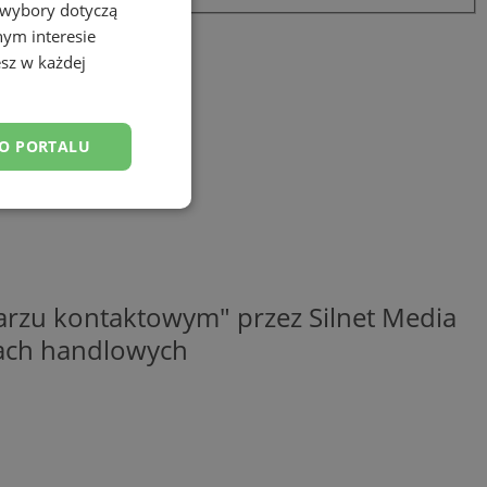
 wybory dotyczą
nym interesie
sz w każdej
DO PORTALU
esklasyfikowane
rzu kontaktowym" przez Silnet Media
elach handlowych
ane
owanie użytkownika i
j.