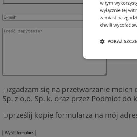
w tym wykorzysty
wyłącznie tej wi
zamiast na zgodz
chwili wycofać s
POKAŻ SZCZ
Niezbędne
zgadzam się na przetwarzanie moich
Sp. z o.o. Sp. k. oraz przez Podmiot d
Ni
prześlij kopię formularza na mój adre
Niezbędne pliki cook
zarządzanie kontem. 
Nazwa