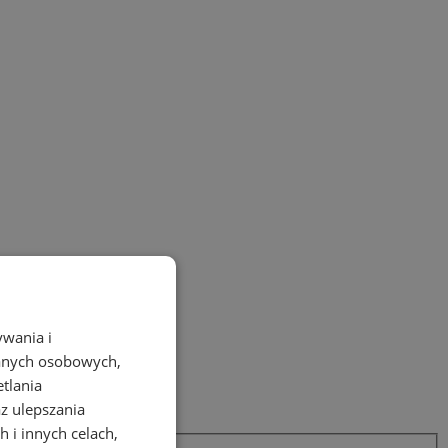
ywania i
danych osobowych,
etlania
az ulepszania
 i innych celach,