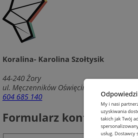
Koralina- Karolina Szołtysik
44-240
Żory
ul. Męczenników Oświęcimskich 12
Odpowiedzia
604 685 140
My i nasi partne
uzyskiwania dost
Formularz kontaktowy
takich jak Twój a
spersonalizowanyc
usług.
Dostawcy s