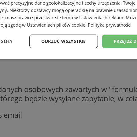
wać precyzyjne dane geolokalizacyjne i cechy urządzenia. Twoje
tryny. Niektórzy dostawcy mogą opierać się na prawnie uzasadnio
ie; masz prawo sprzeciwić się temu w
Ustawieniach reklam
. Może
woją zgodę w
Ustawieniach plików cookie
.
Polityka prywatności
EGÓŁY
ODRZUĆ WSZYSTKIE
PRZEJDŹ 
Wydajność
Targetowanie
Funkcjonalność
Ni
 danych osobowych zawartych w "formula
o którego będzie wysyłane zapytanie, w c
ezbędne
Wydajność
Targetowanie
Funkcjonalność
Niesklasyfikow
s email
ie umożliwiają korzystanie z podstawowych funkcji strony internetowej, takich jak log
Bez niezbędnych plików cookie nie można prawidłowo korzystać ze strony internetowe
Okres
Provider
/
Domena
Opis
przechowywania