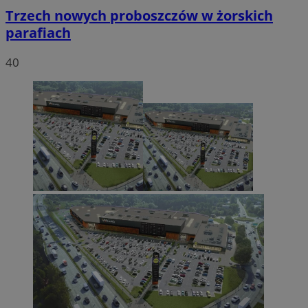
Trzech nowych proboszczów w żorskich
parafiach
40