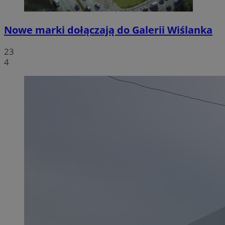
Nowe marki dołączają do Galerii Wiślanka
23
4