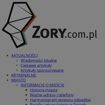
AKTUALNOŚCI
Wiadomości lokalne
Ciekawe artykuły
Artykuły sponsorowane
KRYMINALNE
MIASTO
INFORMACJE O MIEŚCIE
Historia miasta
Ważne adresy i telefony
Harmonogram wywozu odpadów
Parafie i msze święte w Żorach