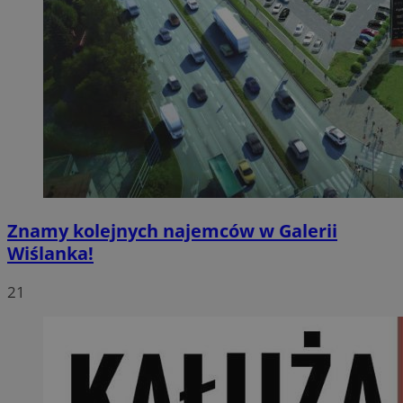
Znamy kolejnych najemców w Galerii
Wiślanka!
21