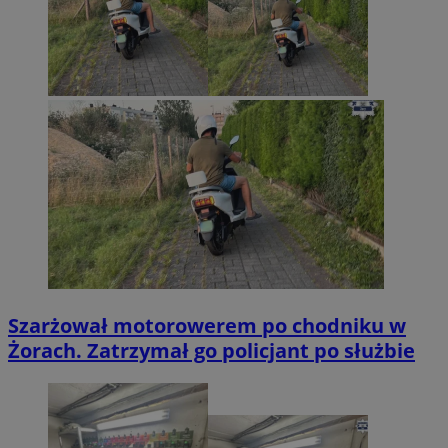
Szarżował motorowerem po chodniku w
Żorach. Zatrzymał go policjant po służbie