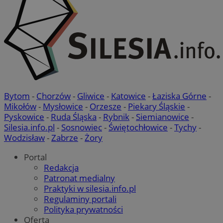
Bytom
-
Chorzów
-
Gliwice
-
Katowice
-
Łaziska Górne
-
Mikołów
-
Mysłowice
-
Orzesze
-
Piekary Śląskie
-
Pyskowice
-
Ruda Śląska
-
Rybnik
-
Siemianowice
-
Silesia.info.pl
-
Sosnowiec
-
Świętochłowice
-
Tychy
-
Wodzisław
-
Zabrze
-
Żory
Portal
Redakcja
Patronat medialny
Praktyki w silesia.info.pl
Regulaminy portali
Polityka prywatności
Oferta