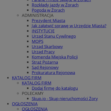
Rozkłady jazdy w Żorach
Pogoda w Żorach
ADMINISTRACJA
Prezydent Miasta
Jak załatwić sprawę w Urzędzie Miasta?
INSTYTUCJE
Urząd Stanu Cywilnego
MOPS
Urząd Skarbowy
Urząd Pracy
Komenda Miejska Policji
Straż Pożarna
Sąd Rejonowy
Prokuratura Rejonowa
KATALOG FIRM
KATALOG FIRM
Dodaj firmę do katalogu
POLECAMY
Skup.io - Skup nieruchomości Żory
OGŁOSZENIA
OGŁOSZENIA