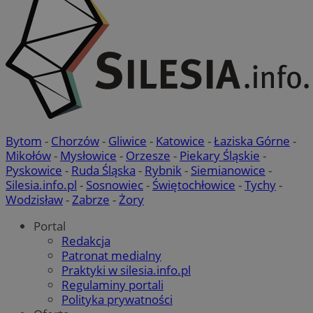
Bytom
-
Chorzów
-
Gliwice
-
Katowice
-
Łaziska Górne
-
Mikołów
-
Mysłowice
-
Orzesze
-
Piekary Śląskie
-
Pyskowice
-
Ruda Śląska
-
Rybnik
-
Siemianowice
-
Silesia.info.pl
-
Sosnowiec
-
Świętochłowice
-
Tychy
-
Wodzisław
-
Zabrze
-
Żory
Portal
Redakcja
Patronat medialny
Praktyki w silesia.info.pl
Regulaminy portali
Polityka prywatności