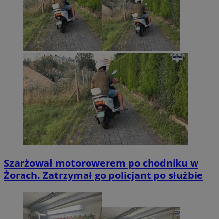
Szarżował motorowerem po chodniku w
Żorach. Zatrzymał go policjant po służbie