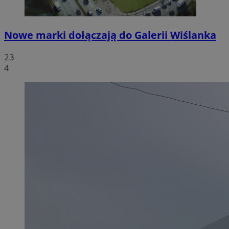
Nowe marki dołączają do Galerii Wiślanka
23
4