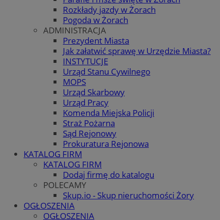
Rozkłady jazdy w Żorach
Pogoda w Żorach
ADMINISTRACJA
Prezydent Miasta
Jak załatwić sprawę w Urzędzie Miasta?
INSTYTUCJE
Urząd Stanu Cywilnego
MOPS
Urząd Skarbowy
Urząd Pracy
Komenda Miejska Policji
Straż Pożarna
Sąd Rejonowy
Prokuratura Rejonowa
KATALOG FIRM
KATALOG FIRM
Dodaj firmę do katalogu
POLECAMY
Skup.io - Skup nieruchomości Żory
OGŁOSZENIA
OGŁOSZENIA