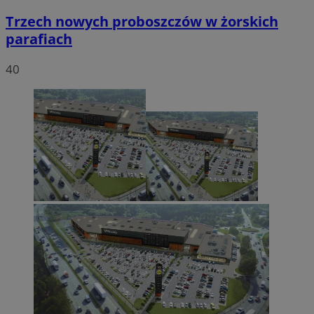
Trzech nowych proboszczów w żorskich
parafiach
40