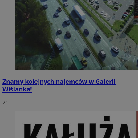
Znamy kolejnych najemców w Galerii
Wiślanka!
21