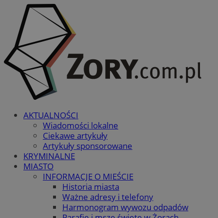
AKTUALNOŚCI
Wiadomości lokalne
Ciekawe artykuły
Artykuły sponsorowane
KRYMINALNE
MIASTO
INFORMACJE O MIEŚCIE
Historia miasta
Ważne adresy i telefony
Harmonogram wywozu odpadów
Parafie i msze święte w Żorach