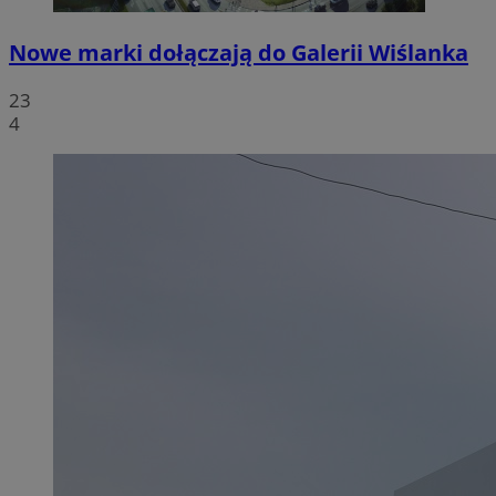
Nowe marki dołączają do Galerii Wiślanka
23
4