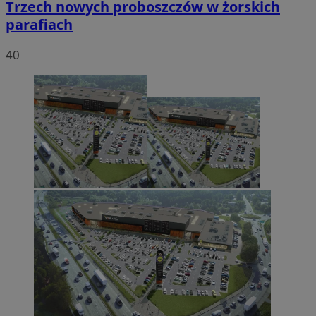
Trzech nowych proboszczów w żorskich
parafiach
40