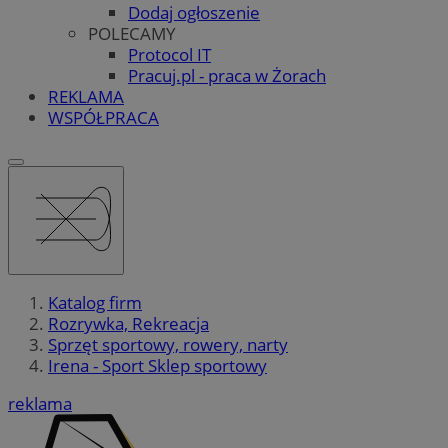
Dodaj ogłoszenie
POLECAMY
Protocol IT
Pracuj.pl - praca w Żorach
REKLAMA
WSPÓŁPRACA
Katalog firm
Rozrywka, Rekreacja
Sprzęt sportowy, rowery, narty
Irena - Sport Sklep sportowy
reklama