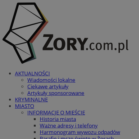
AKTUALNOŚCI
Wiadomości lokalne
Ciekawe artykuły
Artykuły sponsorowane
KRYMINALNE
MIASTO
INFORMACJE O MIEŚCIE
Historia miasta
Ważne adresy i telefony
Harmonogram wywozu odpadów
Parafie i msze święte w Żorach