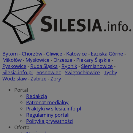
Bytom
-
Chorzów
-
Gliwice
-
Katowice
-
Łaziska Górne
-
Mikołów
-
Mysłowice
-
Orzesze
-
Piekary Śląskie
-
Pyskowice
-
Ruda Śląska
-
Rybnik
-
Siemianowice
-
Silesia.info.pl
-
Sosnowiec
-
Świętochłowice
-
Tychy
-
Wodzisław
-
Zabrze
-
Żory
Portal
Redakcja
Patronat medialny
Praktyki w silesia.info.pl
Regulaminy portali
Polityka prywatności
Oferta