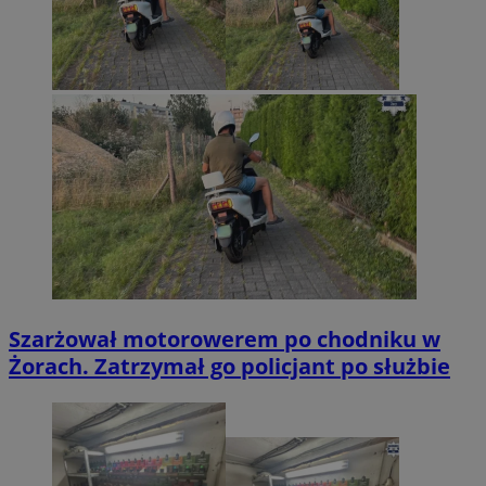
Szarżował motorowerem po chodniku w
Żorach. Zatrzymał go policjant po służbie