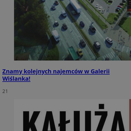
Znamy kolejnych najemców w Galerii
Wiślanka!
21