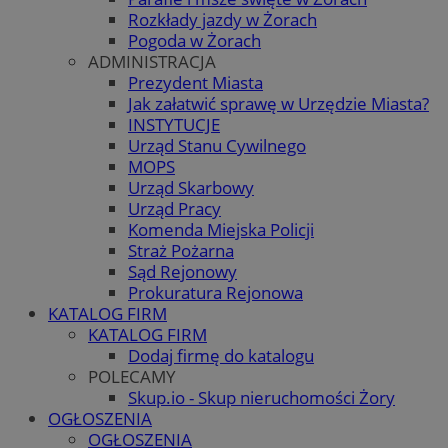
Rozkłady jazdy w Żorach
Pogoda w Żorach
ADMINISTRACJA
Prezydent Miasta
Jak załatwić sprawę w Urzędzie Miasta?
INSTYTUCJE
Urząd Stanu Cywilnego
MOPS
Urząd Skarbowy
Urząd Pracy
Komenda Miejska Policji
Straż Pożarna
Sąd Rejonowy
Prokuratura Rejonowa
KATALOG FIRM
KATALOG FIRM
Dodaj firmę do katalogu
POLECAMY
Skup.io - Skup nieruchomości Żory
OGŁOSZENIA
OGŁOSZENIA