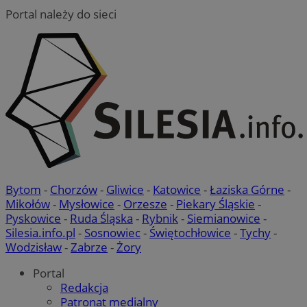
Portal należy do sieci
Bytom
-
Chorzów
-
Gliwice
-
Katowice
-
Łaziska Górne
-
Mikołów
-
Mysłowice
-
Orzesze
-
Piekary Śląskie
-
Pyskowice
-
Ruda Śląska
-
Rybnik
-
Siemianowice
-
Silesia.info.pl
-
Sosnowiec
-
Świętochłowice
-
Tychy
-
Wodzisław
-
Zabrze
-
Żory
Portal
Redakcja
Patronat medialny