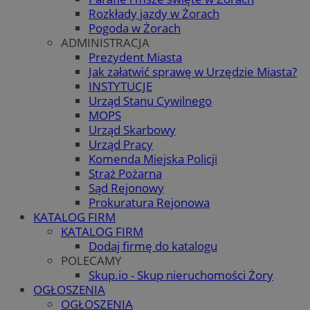
Rozkłady jazdy w Żorach
Pogoda w Żorach
ADMINISTRACJA
Prezydent Miasta
Jak załatwić sprawę w Urzędzie Miasta?
INSTYTUCJE
Urząd Stanu Cywilnego
MOPS
Urząd Skarbowy
Urząd Pracy
Komenda Miejska Policji
Straż Pożarna
Sąd Rejonowy
Prokuratura Rejonowa
KATALOG FIRM
KATALOG FIRM
Dodaj firmę do katalogu
POLECAMY
Skup.io - Skup nieruchomości Żory
OGŁOSZENIA
OGŁOSZENIA