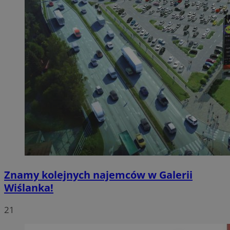
Znamy kolejnych najemców w Galerii
Wiślanka!
21