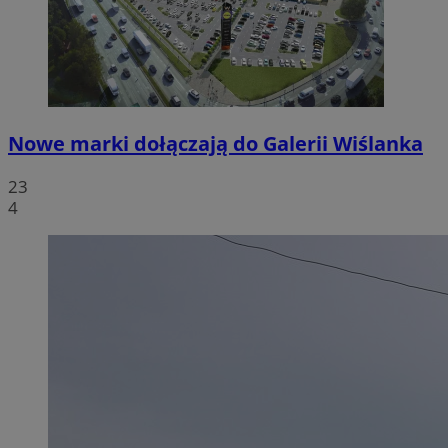
Nowe marki dołączają do Galerii Wiślanka
23
4