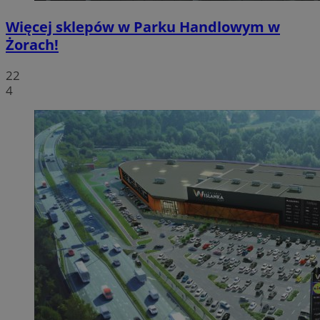
Więcej sklepów w Parku Handlowym w
Żorach!
22
4