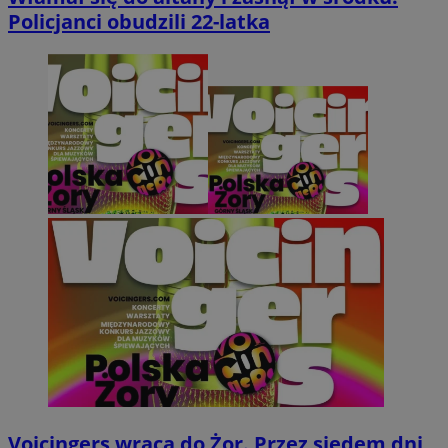
Policjanci obudzili 22-latka
Voicingers wraca do Żor. Przez siedem dni