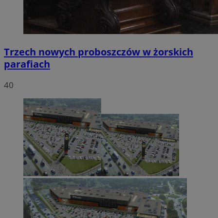
Trzech nowych proboszczów w żorskich
parafiach
40