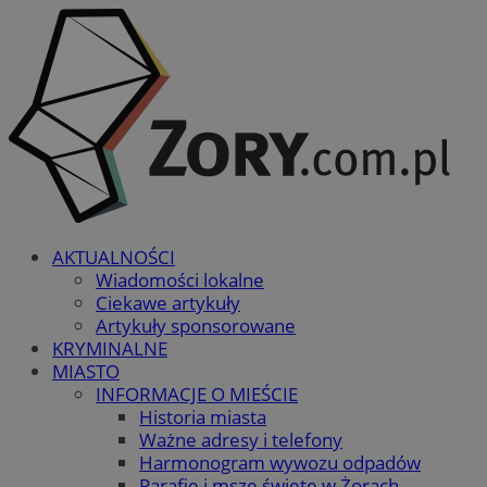
AKTUALNOŚCI
Wiadomości lokalne
Ciekawe artykuły
Artykuły sponsorowane
KRYMINALNE
MIASTO
INFORMACJE O MIEŚCIE
Historia miasta
Ważne adresy i telefony
Harmonogram wywozu odpadów
Parafie i msze święte w Żorach