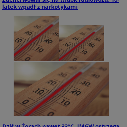
latek wpadł z narkotykami
Dziś w Żorach nawet 33°C. IMGW ostrzega