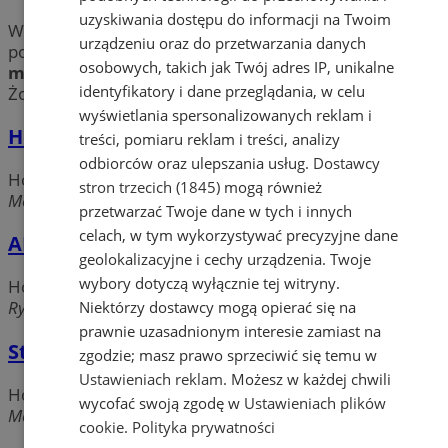
uzyskiwania dostępu do informacji na Twoim
Wybierasz się w podróż służbową? Planujesz urlop i
urządzeniu oraz do przetwarzania danych
potrzebujesz wygodnego
noclegu
? Sprawdź
hotele i
osobowych, takich jak Twój adres IP, unikalne
motele
w mieście Żory. Znajdź najlepsze
noclegi
w
identyfikatory i dane przeglądania, w celu
Żorach i skorzystaj z ich atrakcyjnej oferty!
wyświetlania spersonalizowanych reklam i
Hotel Stary Młyn
treści, pomiaru reklam i treści, analizy
odbiorców oraz ulepszania usług.
Dostawcy
Hotele, Motele, Noclegi
stron trzecich (1845)
mogą również
Męczenników Oświęcimskich, 44-240 Żory
przetwarzać Twoje dane w tych i innych
celach, w tym wykorzystywać precyzyjne dane
ABI - TANIE NOCLEGI
geolokalizacyjne i cechy urządzenia. Twoje
wybory dotyczą wyłącznie tej witryny.
Hotele, Motele, Noclegi
Rybnicka, 44-240 Żory
Niektórzy dostawcy mogą opierać się na
prawnie uzasadnionym interesie zamiast na
Stary Młyn
zgodzie; masz prawo sprzeciwić się temu w
Ustawieniach reklam
. Możesz w każdej chwili
Hotele, Motele, Noclegi
wycofać swoją zgodę w
Ustawieniach plików
Męczenników Oświęcimskich 20, 44-240 Żory
cookie
.
Polityka prywatności