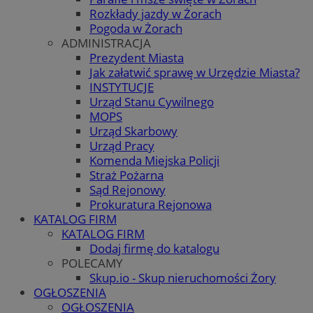
Rozkłady jazdy w Żorach
Pogoda w Żorach
ADMINISTRACJA
Prezydent Miasta
Jak załatwić sprawę w Urzędzie Miasta?
INSTYTUCJE
Urząd Stanu Cywilnego
MOPS
Urząd Skarbowy
Urząd Pracy
Komenda Miejska Policji
Straż Pożarna
Sąd Rejonowy
Prokuratura Rejonowa
KATALOG FIRM
KATALOG FIRM
Dodaj firmę do katalogu
POLECAMY
Skup.io - Skup nieruchomości Żory
OGŁOSZENIA
OGŁOSZENIA