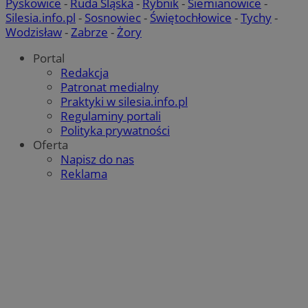
Pyskowice
-
Ruda Śląska
-
Rybnik
-
Siemianowice
-
Silesia.info.pl
-
Sosnowiec
-
Świętochłowice
-
Tychy
-
Wodzisław
-
Zabrze
-
Żory
Portal
Redakcja
Patronat medialny
Praktyki w silesia.info.pl
suid
1 rok
Simplifi Holdings
Regulaminy portali
Google Privacy
Inc.
Polityka prywatności
Policy
.simpli.fi
Oferta
Napisz do nas
INGRESSCOOKIE
Sesja
NGINX Inc.
Reklama
bh.contextweb.com
euds
.rfihub.com
Sesja