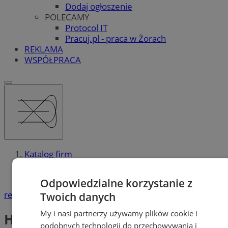
Dodaj ogłoszenie
POLECAMY
Protocol IT
Pracuj.pl - praca w Żorach
REKLAMA
WSPÓŁPRACA
Katalog firm
Turystyka
Hotele, Motele, Noclegi
Odpowiedzialne korzystanie z
reklama
Twoich danych
My i nasi partnerzy używamy plików cookie i
Hotele, Motele, Noclegi
podobnych technologii do przechowywania i