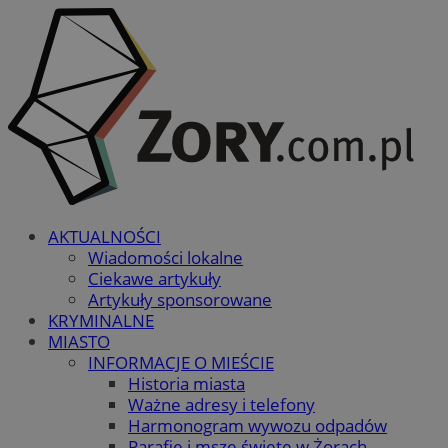
AKTUALNOŚCI
Wiadomości lokalne
Ciekawe artykuły
Artykuły sponsorowane
KRYMINALNE
MIASTO
INFORMACJE O MIEŚCIE
Historia miasta
Ważne adresy i telefony
Harmonogram wywozu odpadów
Parafie i msze święte w Żorach