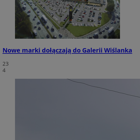
Nowe marki dołączają do Galerii Wiślanka
23
4