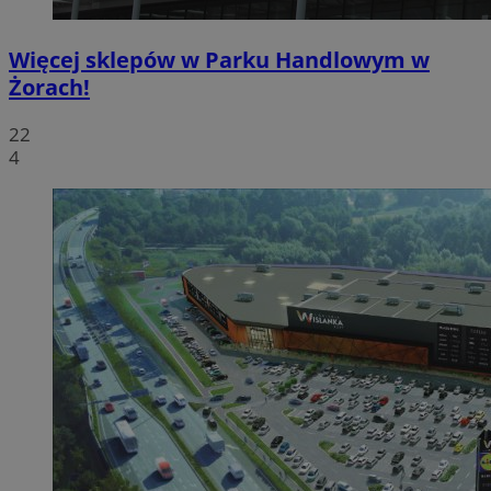
Więcej sklepów w Parku Handlowym w
Żorach!
22
4