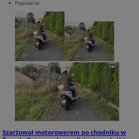
Popularne
Szarżował motorowerem po chodniku w