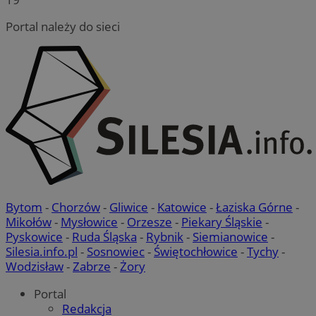
Portal należy do sieci
Bytom
-
Chorzów
-
Gliwice
-
Katowice
-
Łaziska Górne
-
Mikołów
-
Mysłowice
-
Orzesze
-
Piekary Śląskie
-
Pyskowice
-
Ruda Śląska
-
Rybnik
-
Siemianowice
-
Silesia.info.pl
-
Sosnowiec
-
Świętochłowice
-
Tychy
-
Wodzisław
-
Zabrze
-
Żory
Portal
Redakcja