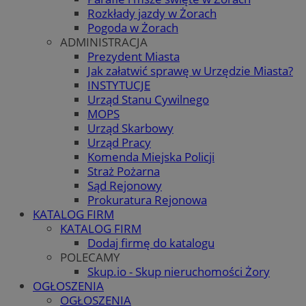
Rozkłady jazdy w Żorach
Pogoda w Żorach
ADMINISTRACJA
Prezydent Miasta
Jak załatwić sprawę w Urzędzie Miasta?
INSTYTUCJE
Urząd Stanu Cywilnego
MOPS
Urząd Skarbowy
Urząd Pracy
Komenda Miejska Policji
Straż Pożarna
Sąd Rejonowy
Prokuratura Rejonowa
KATALOG FIRM
KATALOG FIRM
Dodaj firmę do katalogu
POLECAMY
Skup.io - Skup nieruchomości Żory
OGŁOSZENIA
OGŁOSZENIA