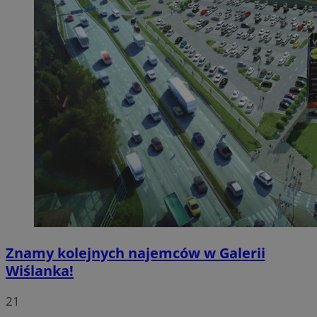
Znamy kolejnych najemców w Galerii
Wiślanka!
21