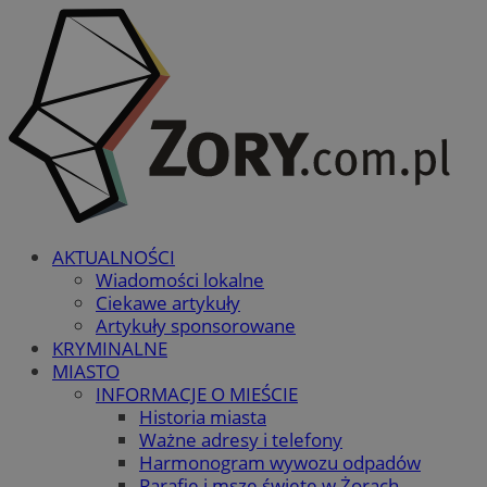
AKTUALNOŚCI
Wiadomości lokalne
Ciekawe artykuły
Artykuły sponsorowane
KRYMINALNE
MIASTO
INFORMACJE O MIEŚCIE
Historia miasta
Ważne adresy i telefony
Harmonogram wywozu odpadów
Parafie i msze święte w Żorach