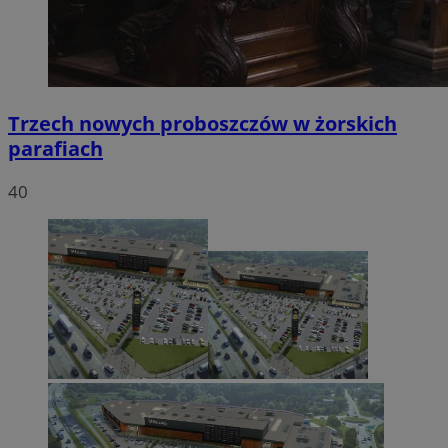
Trzech nowych proboszczów w żorskich
parafiach
40