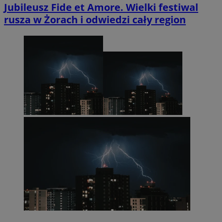
Jubileusz Fide et Amore. Wielki festiwal
rusza w Żorach i odwiedzi cały region