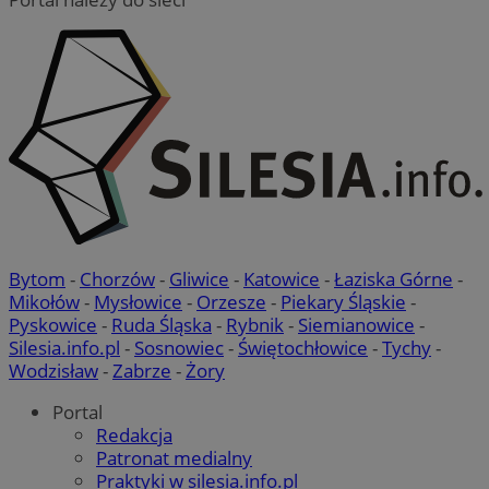
Bytom
-
Chorzów
-
Gliwice
-
Katowice
-
Łaziska Górne
-
Mikołów
-
Mysłowice
-
Orzesze
-
Piekary Śląskie
-
Pyskowice
-
Ruda Śląska
-
Rybnik
-
Siemianowice
-
Silesia.info.pl
-
Sosnowiec
-
Świętochłowice
-
Tychy
-
Wodzisław
-
Zabrze
-
Żory
Portal
Redakcja
Patronat medialny
Praktyki w silesia.info.pl