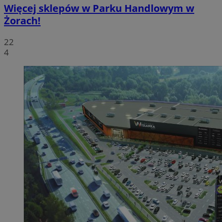
Więcej sklepów w Parku Handlowym w
Żorach!
22
4