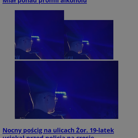
Miał ponad promil alkoholu
Nocny pościg na ulicach Żor. 19-latek
uciekał przed policją na crosie