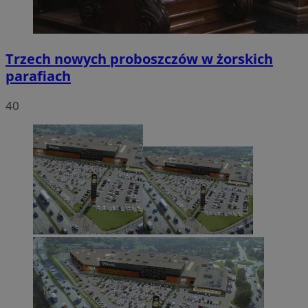
Trzech nowych proboszczów w żorskich
parafiach
40