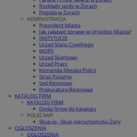
Rozkłady jazdy w Żorach
Pogoda w Żorach
ADMINISTRACJA
Prezydent Miasta
Jak załatwić sprawę w Urzędzie Miasta?
INSTYTUCJE
Urząd Stanu Cywilnego
MOPS
Urząd Skarbowy
Urząd Pracy
Komenda Miejska Policji
Straż Pożarna
Sąd Rejonowy
Prokuratura Rejonowa
KATALOG FIRM
KATALOG FIRM
Dodaj firmę do katalogu
POLECAMY
Skup.io - Skup nieruchomości Żory
OGŁOSZENIA
OGŁOSZENIA