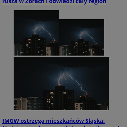
rusza w Żorach i odwiedzi cały region
IMGW ostrzega mieszkańców Śląska.