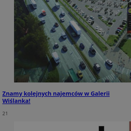
Znamy kolejnych najemców w Galerii
Wiślanka!
21