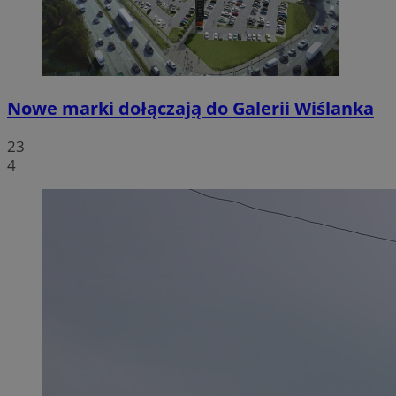
Nowe marki dołączają do Galerii Wiślanka
23
4