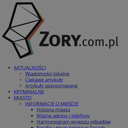
AKTUALNOŚCI
Wiadomości lokalne
Ciekawe artykuły
Artykuły sponsorowane
KRYMINALNE
MIASTO
INFORMACJE O MIEŚCIE
Historia miasta
Ważne adresy i telefony
Harmonogram wywozu odpadów
Parafie i msze święte w Żorach