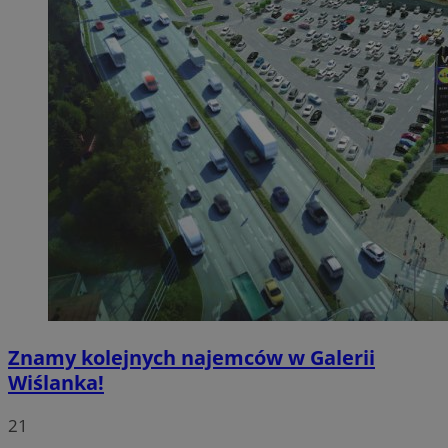
Znamy kolejnych najemców w Galerii
Wiślanka!
21