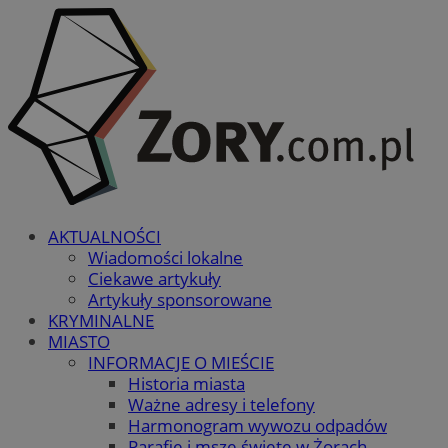
AKTUALNOŚCI
Wiadomości lokalne
Ciekawe artykuły
Artykuły sponsorowane
KRYMINALNE
MIASTO
INFORMACJE O MIEŚCIE
Historia miasta
Ważne adresy i telefony
Harmonogram wywozu odpadów
Parafie i msze święte w Żorach