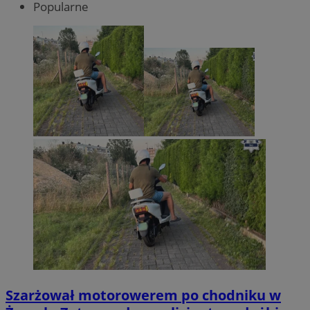
Popularne
Szarżował motorowerem po chodniku w