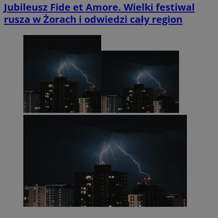
Jubileusz Fide et Amore. Wielki festiwal
rusza w Żorach i odwiedzi cały region