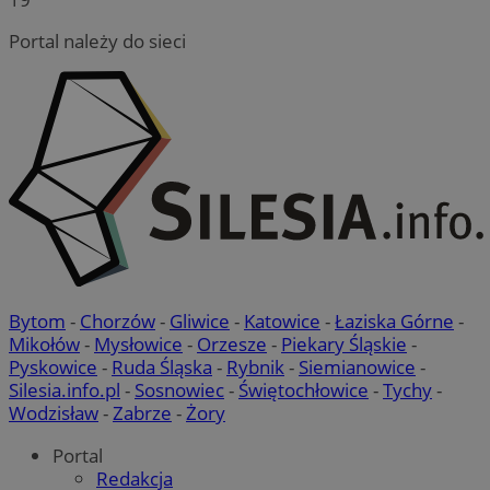
Portal należy do sieci
Bytom
-
Chorzów
-
Gliwice
-
Katowice
-
Łaziska Górne
-
Mikołów
-
Mysłowice
-
Orzesze
-
Piekary Śląskie
-
Pyskowice
-
Ruda Śląska
-
Rybnik
-
Siemianowice
-
Silesia.info.pl
-
Sosnowiec
-
Świętochłowice
-
Tychy
-
Wodzisław
-
Zabrze
-
Żory
Portal
Redakcja