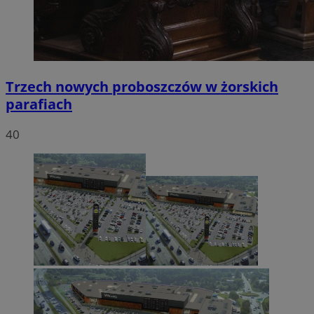
Trzech nowych proboszczów w żorskich
parafiach
40