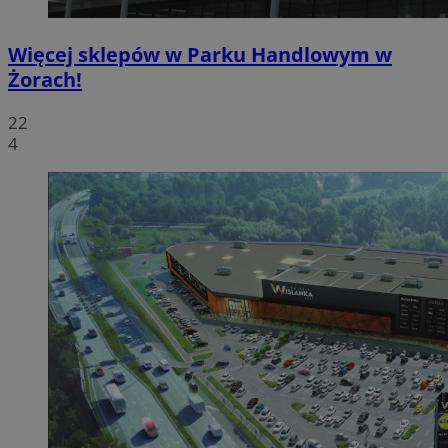
Więcej sklepów w Parku Handlowym w
Żorach!
22
4