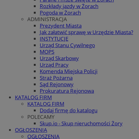
Rozkłady jazdy w Żorach
Pogoda w Żorach
ADMINISTRACJA
Prezydent Miasta
Jak załatwić sprawę w Urzędzie Miasta?
INSTYTUCJE
Urząd Stanu Cywilnego
MOPS
Urząd Skarbowy
Urząd Pracy
Komenda Miejska Policji
Straż Pożarna
Sąd Rejonowy
Prokuratura Rejonowa
KATALOG FIRM
KATALOG FIRM
Dodaj firmę do katalogu
POLECAMY
Skup.io - Skup nieruchomości Żory
OGŁOSZENIA
OGŁOSZENIA