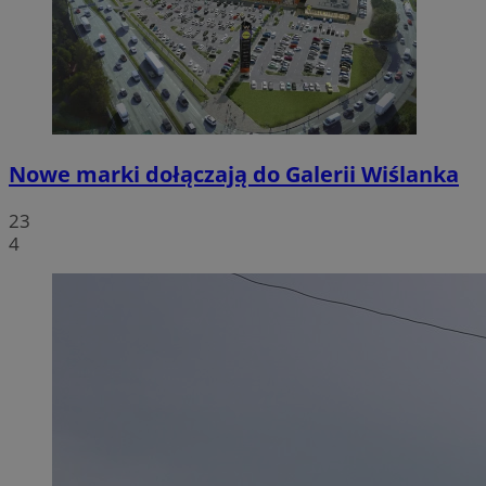
Nowe marki dołączają do Galerii Wiślanka
23
4