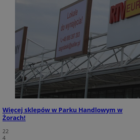
Więcej sklepów w Parku Handlowym w
Żorach!
22
4