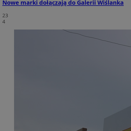
Nowe marki dołączają do Galerii Wiślanka
23
4