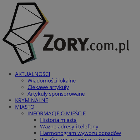
AKTUALNOŚCI
Wiadomości lokalne
Ciekawe artykuły
Artykuły sponsorowane
KRYMINALNE
MIASTO
INFORMACJE O MIEŚCIE
Historia miasta
Ważne adresy i telefony
Harmonogram wywozu odpadów
Parafie i msze święte w Żorach