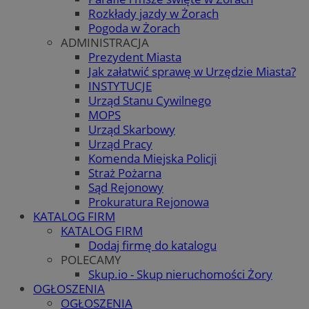
Rozkłady jazdy w Żorach
Pogoda w Żorach
ADMINISTRACJA
Prezydent Miasta
Jak załatwić sprawę w Urzędzie Miasta?
INSTYTUCJE
Urząd Stanu Cywilnego
MOPS
Urząd Skarbowy
Urząd Pracy
Komenda Miejska Policji
Straż Pożarna
Sąd Rejonowy
Prokuratura Rejonowa
KATALOG FIRM
KATALOG FIRM
Dodaj firmę do katalogu
POLECAMY
Skup.io - Skup nieruchomości Żory
OGŁOSZENIA
OGŁOSZENIA