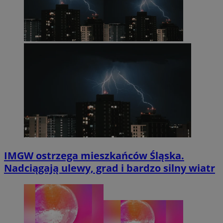
IMGW ostrzega mieszkańców Śląska.
Nadciągają ulewy, grad i bardzo silny wiatr