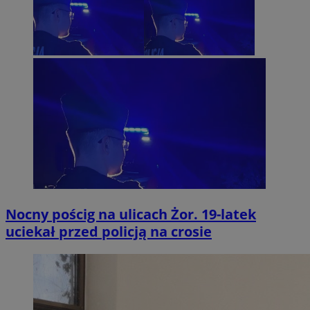
Nocny pościg na ulicach Żor. 19-latek
uciekał przed policją na crosie