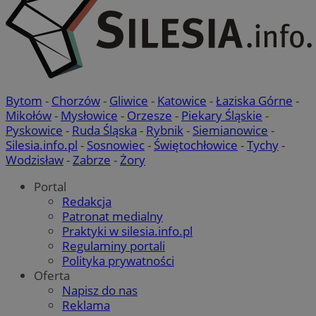
Bytom
-
Chorzów
-
Gliwice
-
Katowice
-
Łaziska Górne
-
Mikołów
-
Mysłowice
-
Orzesze
-
Piekary Śląskie
-
Pyskowice
-
Ruda Śląska
-
Rybnik
-
Siemianowice
-
Silesia.info.pl
-
Sosnowiec
-
Świętochłowice
-
Tychy
-
Wodzisław
-
Zabrze
-
Żory
Portal
Redakcja
Patronat medialny
Praktyki w silesia.info.pl
Regulaminy portali
Polityka prywatności
Oferta
Napisz do nas
Reklama