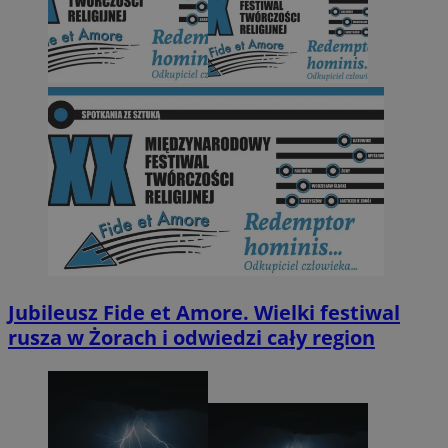
Jubileusz Fide et Amore. Wielki festiwal
rusza w Żorach i odwiedzi cały region