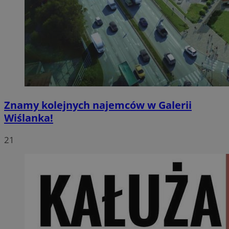
Znamy kolejnych najemców w Galerii
Wiślanka!
21