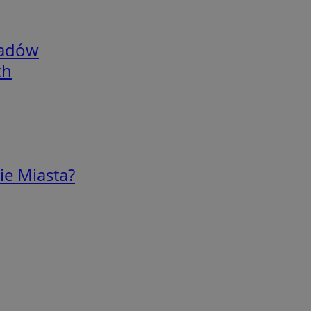
adów
ch
ie Miasta?