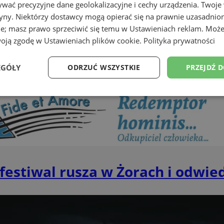
wać precyzyjne dane geolokalizacyjne i cechy urządzenia. Twoje
tryny. Niektórzy dostawcy mogą opierać się na prawnie uzasadnio
ie; masz prawo sprzeciwić się temu w
Ustawieniach reklam
. Może
woją zgodę w
Ustawieniach plików cookie
.
Polityka prywatności
EGÓŁY
ODRZUĆ WSZYSTKIE
PRZEJDŹ 
Wydajność
Targetowanie
Funkcjonalność
Ni
 festiwal rusza w Żorach i odwied
ezbędne
Wydajność
Targetowanie
Funkcjonalność
Niesklasyfikow
ie umożliwiają korzystanie z podstawowych funkcji strony internetowej, takich jak log
Bez niezbędnych plików cookie nie można prawidłowo korzystać ze strony internetowe
Okres
Provider
/
Domena
Opis
przechowywania