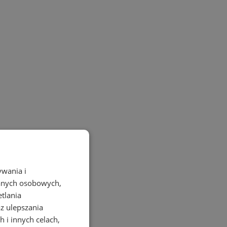
ywania i
danych osobowych,
etlania
az ulepszania
 i innych celach,