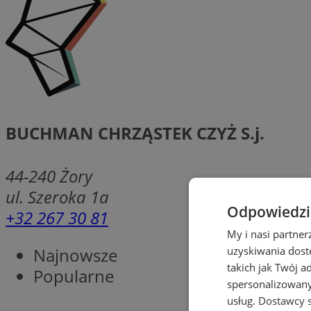
BUCHMAN CHRZĄSTEK CZYŻ S.j.
44-240
Żory
ul. Szeroka 1a
Odpowiedzia
+32 267 30 81
My i nasi partne
Najnowsze
uzyskiwania dost
takich jak Twój a
Popularne
spersonalizowanyc
usług.
Dostawcy s