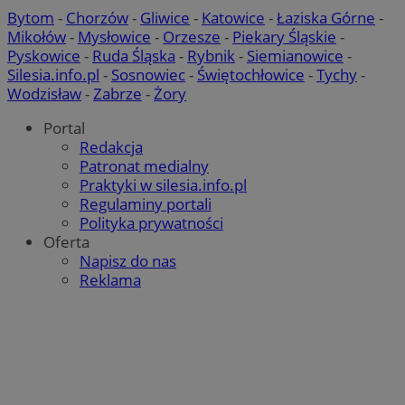
Bytom
-
Chorzów
-
Gliwice
-
Katowice
-
Łaziska Górne
-
Mikołów
-
Mysłowice
-
Orzesze
-
Piekary Śląskie
-
Pyskowice
-
Ruda Śląska
-
Rybnik
-
Siemianowice
-
Silesia.info.pl
-
Sosnowiec
-
Świętochłowice
-
Tychy
-
Wodzisław
-
Zabrze
-
Żory
Portal
Redakcja
Patronat medialny
Praktyki w silesia.info.pl
Regulaminy portali
Polityka prywatności
Oferta
Napisz do nas
Reklama