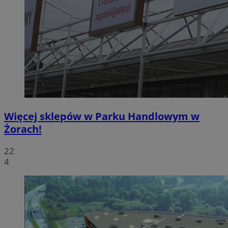
Więcej sklepów w Parku Handlowym w
Żorach!
22
4