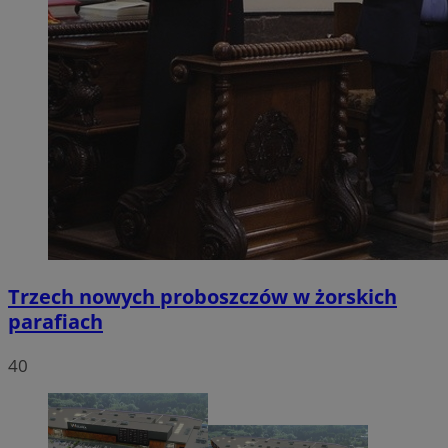
Trzech nowych proboszczów w żorskich
parafiach
40