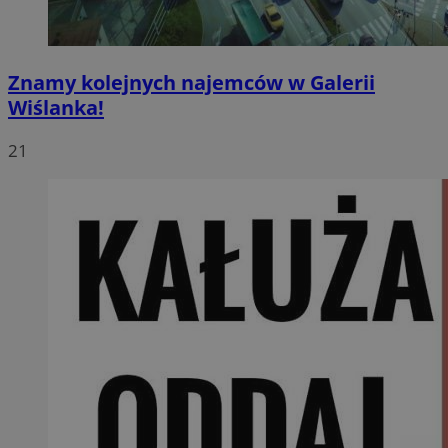
Znamy kolejnych najemców w Galerii
Wiślanka!
21