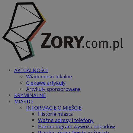
AKTUALNOŚCI
Wiadomości lokalne
Ciekawe artykuły
Artykuły sponsorowane
KRYMINALNE
MIASTO
INFORMACJE O MIEŚCIE
Historia miasta
Ważne adresy i telefony
Harmonogram wywozu odpadów
Parafie i msze święte w Żorach