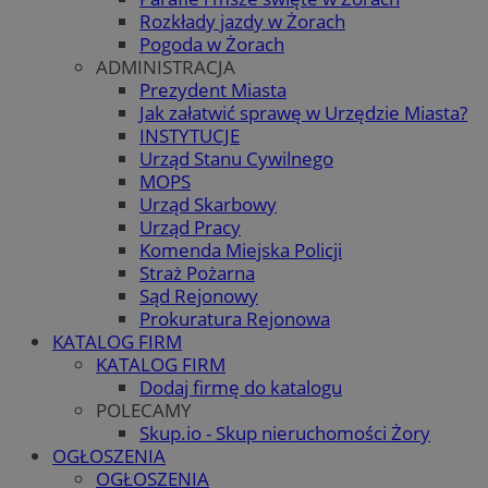
Rozkłady jazdy w Żorach
Pogoda w Żorach
ADMINISTRACJA
Prezydent Miasta
Jak załatwić sprawę w Urzędzie Miasta?
INSTYTUCJE
Urząd Stanu Cywilnego
MOPS
Urząd Skarbowy
Urząd Pracy
Komenda Miejska Policji
Straż Pożarna
Sąd Rejonowy
Prokuratura Rejonowa
KATALOG FIRM
KATALOG FIRM
Dodaj firmę do katalogu
POLECAMY
Skup.io - Skup nieruchomości Żory
OGŁOSZENIA
OGŁOSZENIA