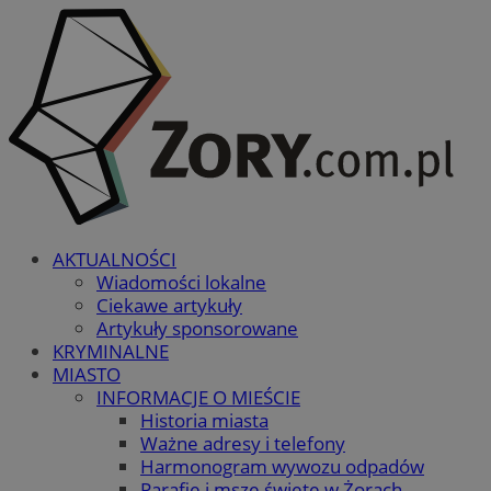
AKTUALNOŚCI
Wiadomości lokalne
Ciekawe artykuły
Artykuły sponsorowane
KRYMINALNE
MIASTO
INFORMACJE O MIEŚCIE
Historia miasta
Ważne adresy i telefony
Harmonogram wywozu odpadów
Parafie i msze święte w Żorach