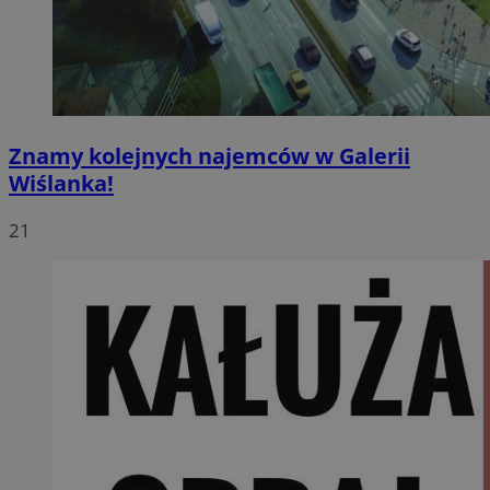
Znamy kolejnych najemców w Galerii
Wiślanka!
21