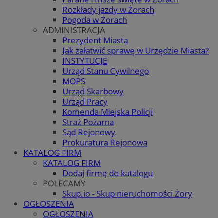
Rozkłady jazdy w Żorach
Pogoda w Żorach
ADMINISTRACJA
Prezydent Miasta
Jak załatwić sprawę w Urzędzie Miasta?
INSTYTUCJE
Urząd Stanu Cywilnego
MOPS
Urząd Skarbowy
Urząd Pracy
Komenda Miejska Policji
Straż Pożarna
Sąd Rejonowy
Prokuratura Rejonowa
KATALOG FIRM
KATALOG FIRM
Dodaj firmę do katalogu
POLECAMY
Skup.io - Skup nieruchomości Żory
OGŁOSZENIA
OGŁOSZENIA