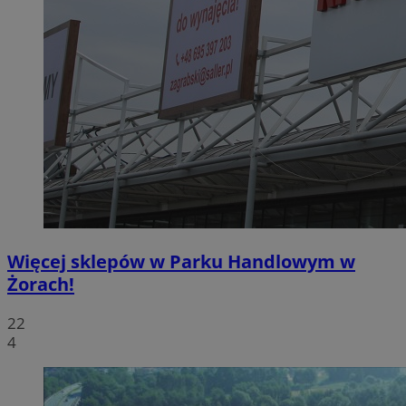
Więcej sklepów w Parku Handlowym w
Żorach!
22
4