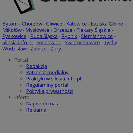
Bytom
-
Chorzów
-
Gliwice
-
Katowice
-
Łaziska Górne
-
Mikołów
-
Mysłowice
-
Orzesze
-
Piekary Śląskie
-
Pyskowice
-
Ruda Śląska
-
Rybnik
-
Siemianowice
-
Silesia.info.pl
-
Sosnowiec
-
Świętochłowice
-
Tychy
-
Wodzisław
-
Zabrze
-
Żory
Portal
Redakcja
Patronat medialny
Praktyki w silesia.info.pl
Regulaminy portali
Polityka prywatności
Oferta
Napisz do nas
Reklama