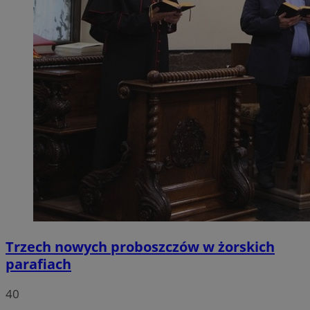
Trzech nowych proboszczów w żorskich
parafiach
40