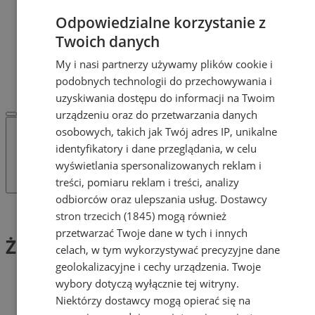
Dodaj ogłoszenie
Odpowiedzialne korzystanie z
POLECAMY
Protocol IT
Twoich danych
Pracuj.pl - praca w Żorach
My i nasi partnerzy używamy plików cookie i
REKLAMA
podobnych technologii do przechowywania i
WSPÓŁPRACA
uzyskiwania dostępu do informacji na Twoim
urządzeniu oraz do przetwarzania danych
osobowych, takich jak Twój adres IP, unikalne
identyfikatory i dane przeglądania, w celu
wyświetlania spersonalizowanych reklam i
treści, pomiaru reklam i treści, analizy
odbiorców oraz ulepszania usług.
Dostawcy
Tag: Żorski Dzień Dziecka
stron trzecich (1845)
mogą również
przetwarzać Twoje dane w tych i innych
Żorski Dzień Dziecka (1)
celach, w tym wykorzystywać precyzyjne dane
geolokalizacyjne i cechy urządzenia. Twoje
wybory dotyczą wyłącznie tej witryny.
Niektórzy dostawcy mogą opierać się na