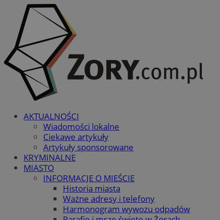
AKTUALNOŚCI
Wiadomości lokalne
Ciekawe artykuły
Artykuły sponsorowane
KRYMINALNE
MIASTO
INFORMACJE O MIEŚCIE
Historia miasta
Ważne adresy i telefony
Harmonogram wywozu odpadów
Parafie i msze święte w Żorach