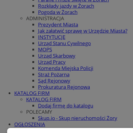
Rozkłady jazdy w Żorach
Pogoda w Żorach
ADMINISTRACJA
Prezydent Miasta
Jak załatwić sprawę w Urzędzie Miasta?
INSTYTUCJE
Urząd Stanu Cywilnego
MOPS
Urząd Skarbowy
Urząd Pracy
Komenda Miejska Policji
Straż Pożarna
Sąd Rejonowy
Prokuratura Rejonowa
KATALOG FIRM
KATALOG FIRM
Dodaj firmę do katalogu
POLECAMY
Skup.io - Skup nieruchomości Żory
OGŁOSZENIA
OGŁOSZENIA