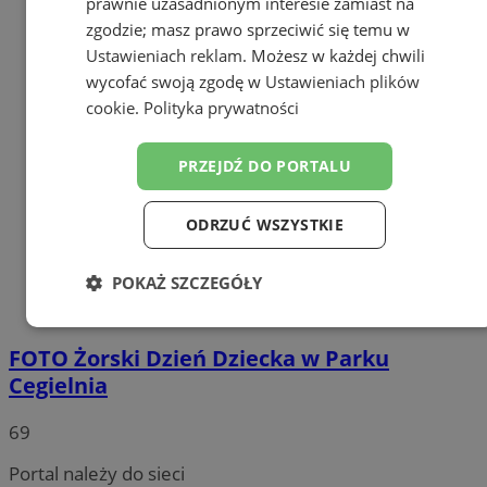
prawnie uzasadnionym interesie zamiast na
zgodzie; masz prawo sprzeciwić się temu w
Ustawieniach reklam
. Możesz w każdej chwili
wycofać swoją zgodę w
Ustawieniach plików
cookie
.
Polityka prywatności
PRZEJDŹ DO PORTALU
ODRZUĆ WSZYSTKIE
POKAŻ SZCZEGÓŁY
Niezbędne
Wydajność
Targetowanie
FOTO
Żorski Dzień Dziecka w Parku
Cegielnia
Funkcjonalność
Niesklasyfikowane
69
Portal należy do sieci