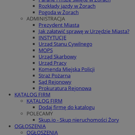
Rozkłady jazdy w Żorach
Pogoda w Żorach
ADMINISTRACJA
Prezydent Miasta
Jak załatwić sprawę w Urzędzie Miasta?
INSTYTUCJE
Urząd Stanu Cywilnego
MOPS
Urząd Skarbowy
Urząd Pracy
Komenda Miejska Policji
Straż Pożarna
Sąd Rejonowy
Prokuratura Rejonowa
KATALOG FIRM
KATALOG FIRM
Dodaj firmę do katalogu
POLECAMY
Skup.io - Skup nieruchomości Żory
OGŁOSZENIA
OGŁOSZENIA