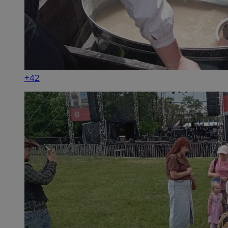
Inc.
.simpli.fi
INGRESSCOOKIE
Ses
NGINX Inc.
bh.contextweb.com
+42
euds
.rfihub.com
Ses