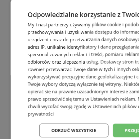
Odpowiedzialne korzystanie z Twoi
My i nasi partnerzy używamy plików cookie i podob
przechowywania i uzyskiwania dostępu do informac
urządzeniu oraz do przetwarzania danych osobowych
adres IP, unikalne identyfikatory i dane przeglądani
spersonalizowanych reklam i treści, pomiaru reklam i
odbiorców oraz ulepszania usług.
Dostawcy stron tr
również przetwarzać Twoje dane w tych i innych cel
wykorzystywać precyzyjne dane geolokalizacyjne i c
Twoje wybory dotyczą wyłącznie tej witryny. Niekt
+45
opierać się na prawnie uzasadnionym interesie zami
prawo sprzeciwić się temu w
Ustawieniach reklam
.
chwili wycofać swoją zgodę w
Ustawieniach plików 
prywatności
ODRZUĆ WSZYSTKIE
PRZEJ