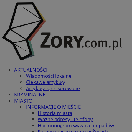
AKTUALNOŚCI
Wiadomości lokalne
Ciekawe artykuły
Artykuły sponsorowane
KRYMINALNE
MIASTO
INFORMACJE O MIEŚCIE
Historia miasta
Ważne adresy i telefony
Harmonogram wywozu odpadów
Parafie i msze święte w Żorach