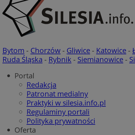
ADKUID
__gpi
bito
ustat_nn9wpgkkgrh
openstat_gid
_clck
rud
openstat_p2pd1X6r
Bytom
-
Chorzów
-
Gliwice
-
Katowice
-
__mguid_
Ruda Śląska
-
Rybnik
-
Siemianowice
-
S
bitoIsSecure
c
Portal
pb_rtb_ev_part
Redakcja
VP
Patronat medialny
__Secure-
Praktyki w silesia.info.pl
ROLLOUT_TOKEN
Regulaminy portali
openstat_6et11k0
__eoi
Polityka prywatności
ustat_9gfd4xiXyjf
mlcwc
Oferta
ustat_gid
VISITOR_INFO1_LIV