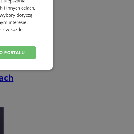
az ulepszania
 i innych celach,
 wybory dotyczą
nym interesie
sz w każdej
DO PORTALU
esklasyfikowane
ach
ane
owanie użytkownika i
j.