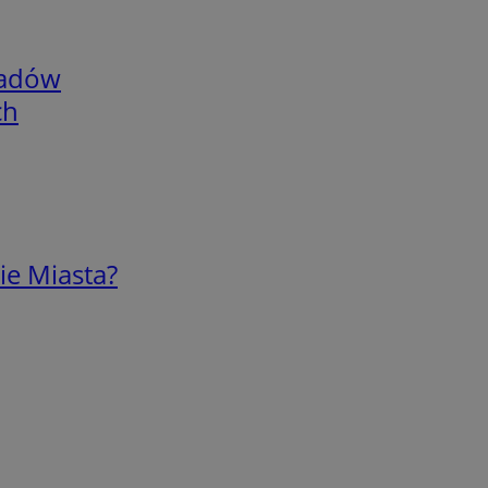
adów
ch
ie Miasta?