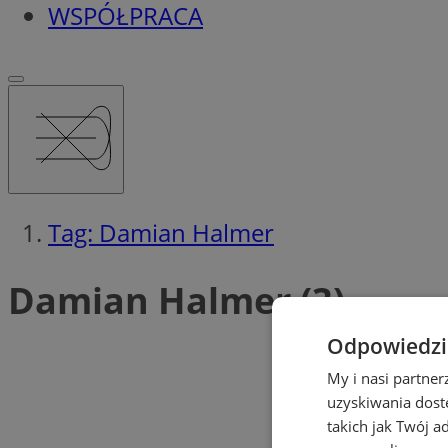
WSPÓŁPRACA
Tag: Damian Halmer
Damian Halmer (3)
Odpowiedzia
My i nasi partne
uzyskiwania dost
takich jak Twój a