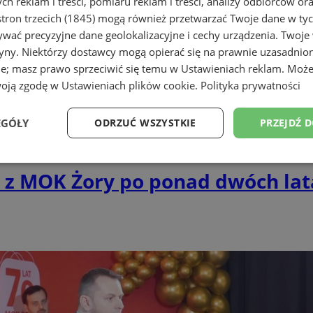
h reklam i treści, pomiaru reklam i treści, analizy odbiorców or
tron trzecich (1845)
mogą również przetwarzać Twoje dane w tych
wać precyzyjne dane geolokalizacyjne i cechy urządzenia. Twoje
tryny. Niektórzy dostawcy mogą opierać się na prawnie uzasadnio
ie; masz prawo sprzeciwić się temu w
Ustawieniach reklam
. Może
woją zgodę w
Ustawieniach plików cookie
.
Polityka prywatności
EGÓŁY
ODRZUĆ WSZYSTKIE
PRZEJDŹ 
Wydajność
Targetowanie
Funkcjonalność
Ni
 z MOK Żory po ponad dwóch lat
ezbędne
Wydajność
Targetowanie
Funkcjonalność
Niesklasyfikow
ie umożliwiają korzystanie z podstawowych funkcji strony internetowej, takich jak log
Bez niezbędnych plików cookie nie można prawidłowo korzystać ze strony internetowe