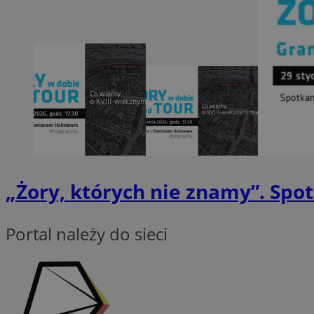
li_gc
CookieScriptConse
„Żory, których nie znamy”. S
Nazwa
Nazwa
Nazwa
Portal należy do sieci
gid_CAESEEbgrCsX
_ga_L2744325BY
__mguid_
tt_viewer
_ga
DSID