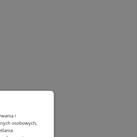
ywania i
danych osobowych,
etlania