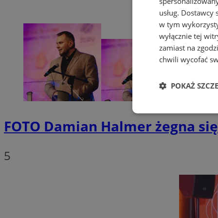
spersonalizowanyc
usług.
Dostawcy s
w tym wykorzysty
wyłącznie tej wi
zamiast na zgodz
chwili wycofać s
POKAŻ SZCZ
Niezbędne
FOTO
Damian Halmer żegna się
5
Ni
Niezbędne pliki cook
zarządzanie kontem. 