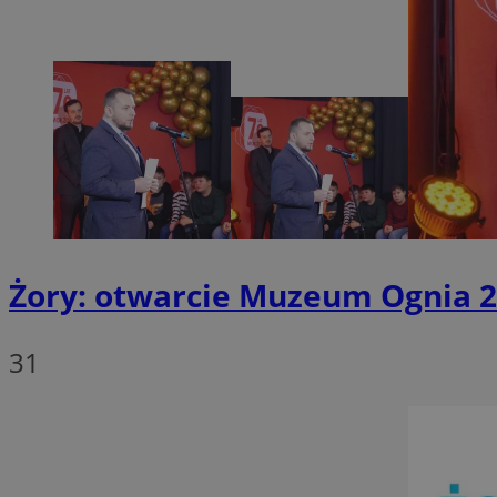
Nazwa
SessID
QeSessID
MvSessID
__cf_bm
suid
Żory: otwarcie Muzeum Ognia 2
INGRESSCOOKIE
31
euds
VISITOR_PRIVACY_