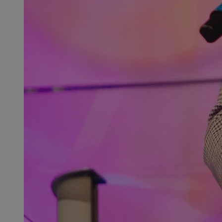
SessID
QeSessID
MvSessID
__cf_bm
suid
INGRESSCOOKIE
euds
VISITOR_PRIVACY_