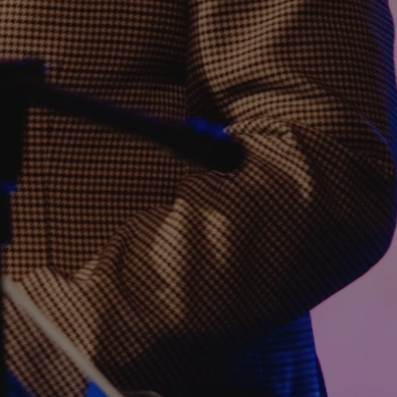
entyfikator sesji.
entyfikator sesji.
entyfikator sesji.
niania ludzi i
trony internetowej,
e ważnych raportów
ryny internetowej.
 identyfikatora
erów obsługuje
ekście
lu optymalizacji
 do przechowywania
niu do usług
e, czy użytkownik
enia lub reklamy.
nformacje o zgodzie
ncjach dotyczących
ia z witryny.
olityki prywatności
ich przestrzeganie
temu użytkownik nie