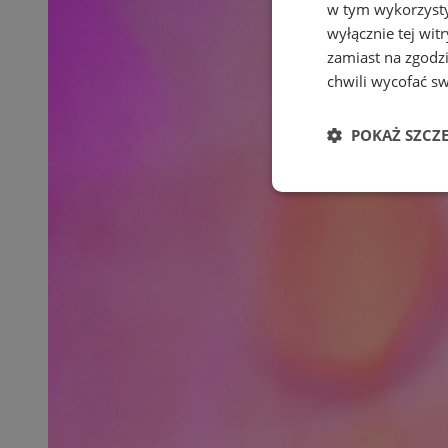
w tym wykorzysty
wyłącznie tej wi
zamiast na zgodz
chwili wycofać s
POKAŻ SZCZ
Niezbędne
Ni
Niezbędne pliki cook
zarządzanie kontem. 
Nazwa