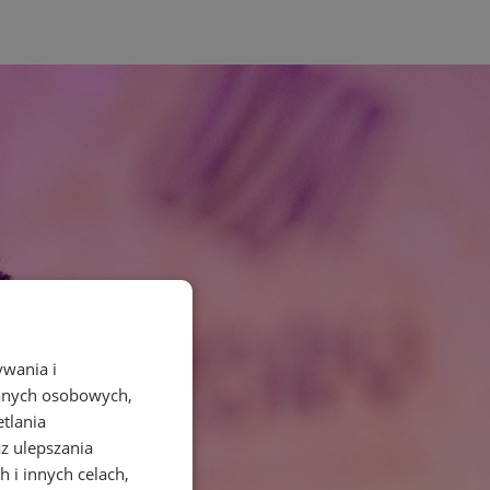
ywania i
danych osobowych,
etlania
az ulepszania
 i innych celach,