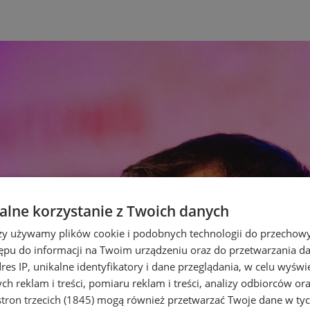
lne korzystanie z Twoich danych
rzy używamy plików cookie i podobnych technologii do przechow
ępu do informacji na Twoim urządzeniu oraz do przetwarzania 
dres IP, unikalne identyfikatory i dane przeglądania, w celu wyświ
h reklam i treści, pomiaru reklam i treści, analizy odbiorców or
tron trzecich (1845)
mogą również przetwarzać Twoje dane w tych