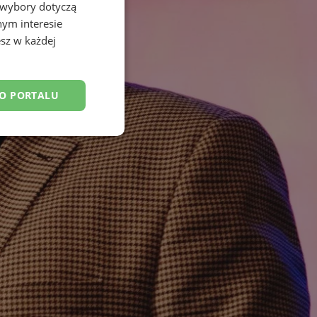
 wybory dotyczą
nym interesie
sz w każdej
DO PORTALU
esklasyfikowane
ane
owanie użytkownika i
j.