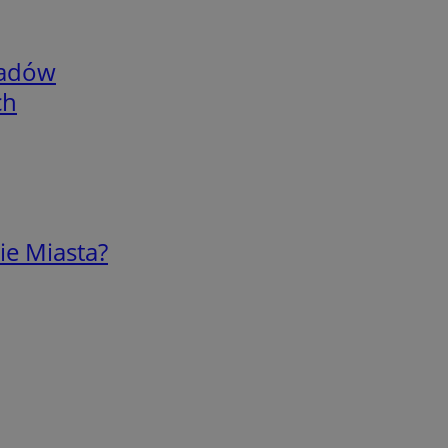
adów
ch
ie Miasta?