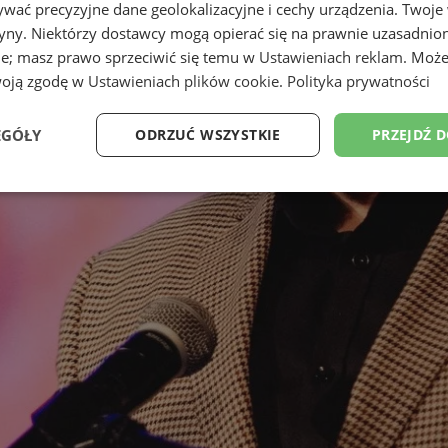
wać precyzyjne dane geolokalizacyjne i cechy urządzenia. Twoje
tryny. Niektórzy dostawcy mogą opierać się na prawnie uzasadnio
ie; masz prawo sprzeciwić się temu w
Ustawieniach reklam
. Może
woją zgodę w
Ustawieniach plików cookie
.
Polityka prywatności
EGÓŁY
ODRZUĆ WSZYSTKIE
PRZEJDŹ 
Wydajność
Targetowanie
Funkcjonalność
Ni
ezbędne
Wydajność
Targetowanie
Funkcjonalność
Niesklasyfikow
ie umożliwiają korzystanie z podstawowych funkcji strony internetowej, takich jak log
Bez niezbędnych plików cookie nie można prawidłowo korzystać ze strony internetowe
Okres
Provider
/
Domena
Opis
przechowywania