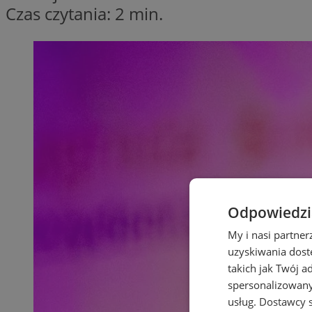
Czas czytania: 2 min.
Odpowiedzia
My i nasi partne
uzyskiwania dost
takich jak Twój a
spersonalizowanyc
usług.
Dostawcy s