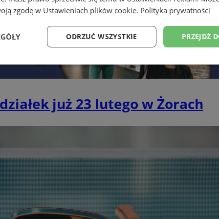
woją zgodę w
Ustawieniach plików cookie
.
Polityka prywatności
EGÓŁY
ODRZUĆ WSZYSTKIE
PRZEJDŹ 
Wydajność
Targetowanie
Funkcjonalność
Ni
działek już 23 lutego w Żorach
ezbędne
Wydajność
Targetowanie
Funkcjonalność
Niesklasyfikow
ie umożliwiają korzystanie z podstawowych funkcji strony internetowej, takich jak log
Bez niezbędnych plików cookie nie można prawidłowo korzystać ze strony internetowe
Okres
Provider
/
Domena
Opis
przechowywania
zory.com.pl
1 rok
Ten plik cookie przechowuje id
zory.com.pl
1 rok
Ten plik cookie przechowuje id