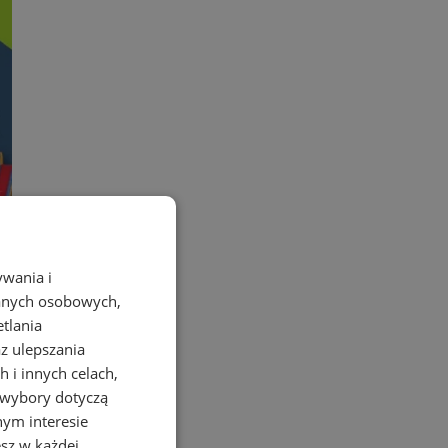
ją na dzieci
ywania i
danych osobowych,
etlania
az ulepszania
 i innych celach,
 wybory dotyczą
nym interesie
sz w każdej