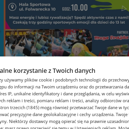
lne korzystanie z Twoich danych
Żorach – sportowe emocje czeka
rzy używamy plików cookie i podobnych technologii do przechow
ępu do informacji na Twoim urządzeniu oraz do przetwarzania 
dres IP, unikalne identyfikatory i dane przeglądania, w celu wyświ
h reklam i treści, pomiaru reklam i treści, analizy odbiorców or
tron trzecich (1845)
mogą również przetwarzać Twoje dane w tych
wać precyzyjne dane geolokalizacyjne i cechy urządzenia. Twoje
tryny. Niektórzy dostawcy mogą opierać się na prawnie uzasadnio
ie; masz prawo sprzeciwić się temu w
Ustawieniach reklam
. Może