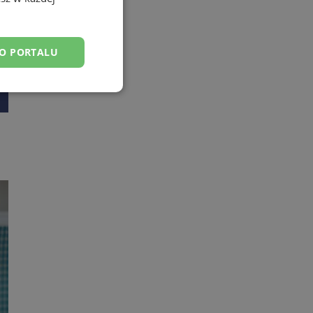
DO PORTALU
esklasyfikowane
ane
owanie użytkownika i
j.
entyfikator sesji.
entyfikator sesji.