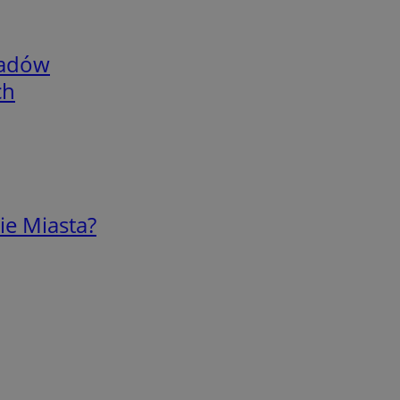
adów
ch
ie Miasta?