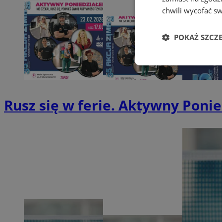
chwili wycofać s
POKAŻ SZCZ
Niezbędne
Rusz się w ferie. Aktywny Ponie
Ni
Niezbędne pliki cook
zarządzanie kontem. 
Nazwa
SessID
QeSessID