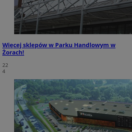
Więcej sklepów w Parku Handlowym w
Żorach!
22
4