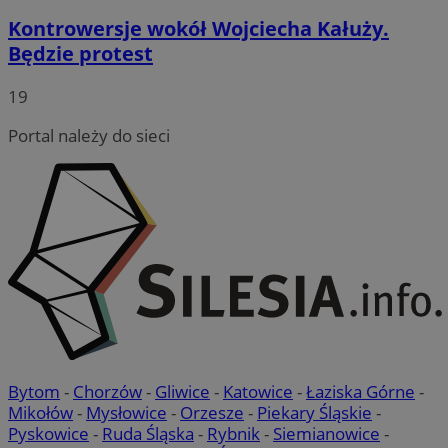
Kontrowersje wokół Wojciecha Kałuży.
Będzie protest
19
Portal należy do sieci
Bytom
-
Chorzów
-
Gliwice
-
Katowice
-
Łaziska Górne
-
Mikołów
-
Mysłowice
-
Orzesze
-
Piekary Śląskie
-
Pyskowice
-
Ruda Śląska
-
Rybnik
-
Siemianowice
-