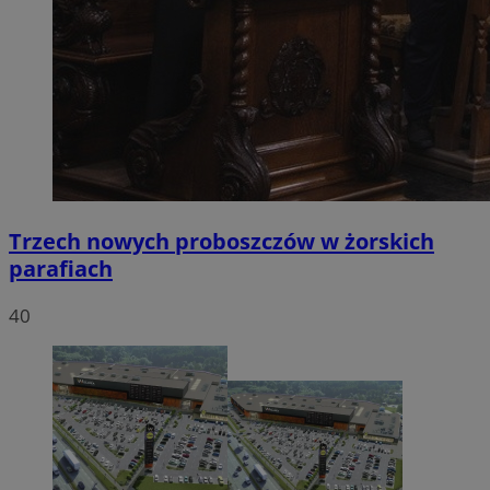
Trzech nowych proboszczów w żorskich
parafiach
40