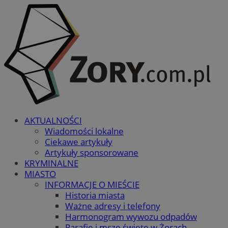
AKTUALNOŚCI
Wiadomości lokalne
Ciekawe artykuły
Artykuły sponsorowane
KRYMINALNE
MIASTO
INFORMACJE O MIEŚCIE
Historia miasta
Ważne adresy i telefony
Harmonogram wywozu odpadów
Parafie i msze święte w Żorach