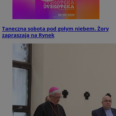
Taneczna sobota pod gołym niebem. Żory
zapraszają na Rynek