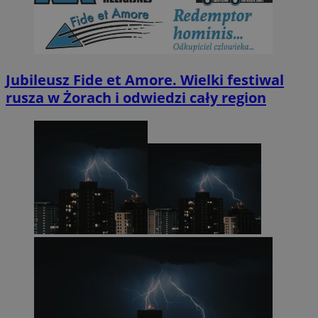
Jubileusz Fide et Amore. Wielki festiwal
rusza w Żorach i odwiedzi cały region