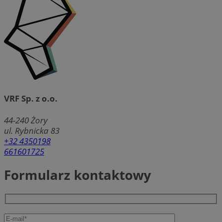
VRF Sp. z o.o.
44-240
Żory
ul. Rybnicka 83
+32 4350198
661601725
Formularz kontaktowy