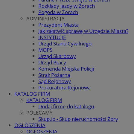
Rozkłady jazdy w Żorach
Pogoda w Żorach
ADMINISTRACJA
Prezydent Miasta
Jak załatwić sprawę w Urzędzie Miasta?
INSTYTUCJE
Urząd Stanu Cywilnego
MOPS
Urząd Skarbowy
Urząd Pracy
Komenda Miejska Policji
Straż Pożarna
Sąd Rejonowy
Prokuratura Rejonowa
KATALOG FIRM
KATALOG FIRM
Dodaj firmę do katalogu
POLECAMY
Skup.io - Skup nieruchomości Żory
OGŁOSZENIA
OGŁOSZENIA