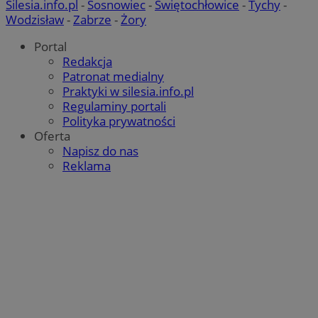
Silesia.info.pl
-
Sosnowiec
-
Świętochłowice
-
Tychy
-
Wodzisław
-
Zabrze
-
Żory
Portal
Redakcja
Patronat medialny
Praktyki w silesia.info.pl
Regulaminy portali
Polityka prywatności
Oferta
Napisz do nas
Reklama