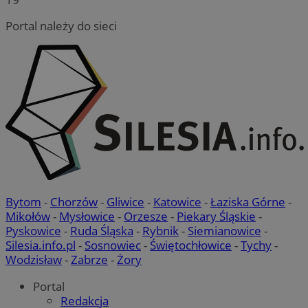
Portal należy do sieci
Bytom
-
Chorzów
-
Gliwice
-
Katowice
-
Łaziska Górne
-
Mikołów
-
Mysłowice
-
Orzesze
-
Piekary Śląskie
-
Pyskowice
-
Ruda Śląska
-
Rybnik
-
Siemianowice
-
Silesia.info.pl
-
Sosnowiec
-
Świętochłowice
-
Tychy
-
Wodzisław
-
Zabrze
-
Żory
Portal
Redakcja