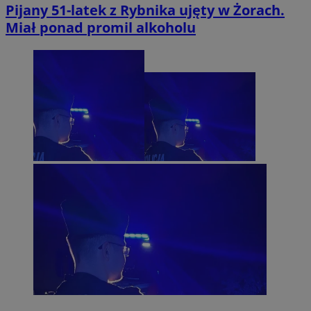
Pijany 51-latek z Rybnika ujęty w Żorach.
Miał ponad promil alkoholu