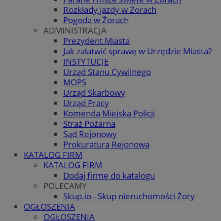
Rozkłady jazdy w Żorach
Pogoda w Żorach
ADMINISTRACJA
Prezydent Miasta
Jak załatwić sprawę w Urzędzie Miasta?
INSTYTUCJE
Urząd Stanu Cywilnego
MOPS
Urząd Skarbowy
Urząd Pracy
Komenda Miejska Policji
Straż Pożarna
Sąd Rejonowy
Prokuratura Rejonowa
KATALOG FIRM
KATALOG FIRM
Dodaj firmę do katalogu
POLECAMY
Skup.io - Skup nieruchomości Żory
OGŁOSZENIA
OGŁOSZENIA