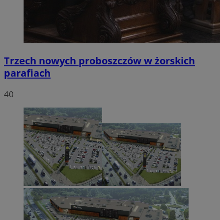
Trzech nowych proboszczów w żorskich
parafiach
40