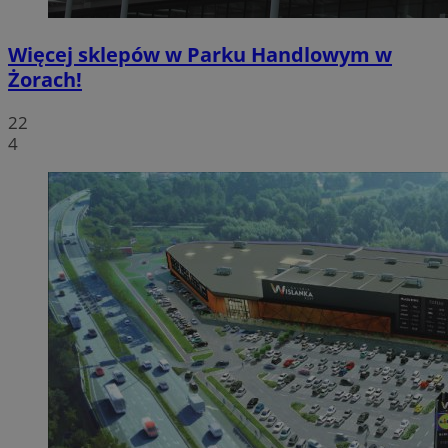
Więcej sklepów w Parku Handlowym w
Żorach!
22
4