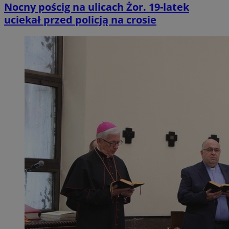
Nocny pościg na ulicach Żor. 19-latek
uciekał przed policją na crosie