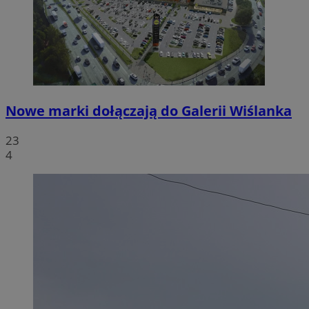
Nowe marki dołączają do Galerii Wiślanka
23
4