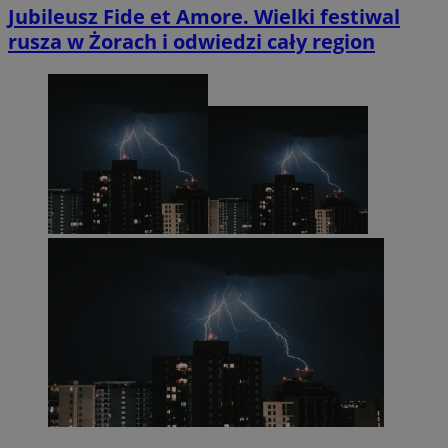
Jubileusz Fide et Amore. Wielki festiwal
rusza w Żorach i odwiedzi cały region