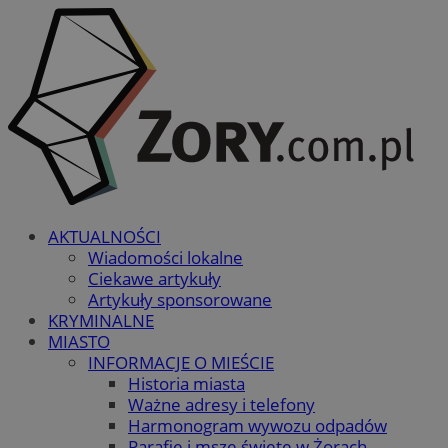
AKTUALNOŚCI
Wiadomości lokalne
Ciekawe artykuły
Artykuły sponsorowane
KRYMINALNE
MIASTO
INFORMACJE O MIEŚCIE
Historia miasta
Ważne adresy i telefony
Harmonogram wywozu odpadów
Parafie i msze święte w Żorach