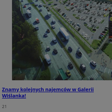
Znamy kolejnych najemców w Galerii
Wiślanka!
21