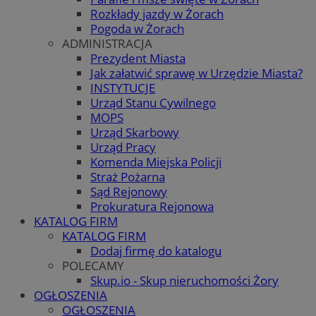
Rozkłady jazdy w Żorach
Pogoda w Żorach
ADMINISTRACJA
Prezydent Miasta
Jak załatwić sprawę w Urzędzie Miasta?
INSTYTUCJE
Urząd Stanu Cywilnego
MOPS
Urząd Skarbowy
Urząd Pracy
Komenda Miejska Policji
Straż Pożarna
Sąd Rejonowy
Prokuratura Rejonowa
KATALOG FIRM
KATALOG FIRM
Dodaj firmę do katalogu
POLECAMY
Skup.io - Skup nieruchomości Żory
OGŁOSZENIA
OGŁOSZENIA