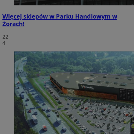
Więcej sklepów w Parku Handlowym w
Żorach!
22
4