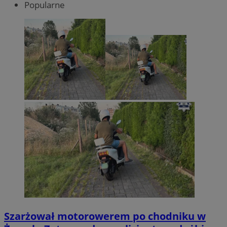
Popularne
Szarżował motorowerem po chodniku w