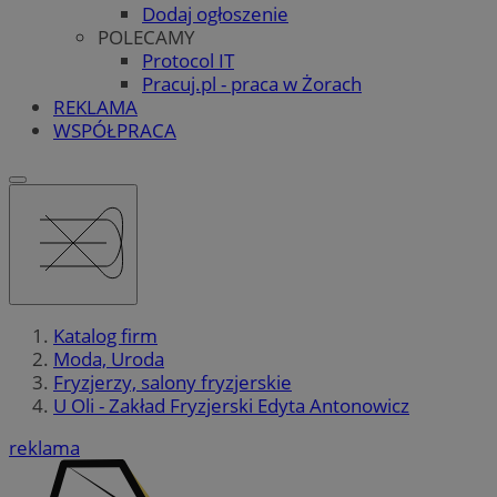
Dodaj ogłoszenie
POLECAMY
Protocol IT
Pracuj.pl - praca w Żorach
REKLAMA
WSPÓŁPRACA
Katalog firm
Moda, Uroda
Fryzjerzy, salony fryzjerskie
U Oli - Zakład Fryzjerski Edyta Antonowicz
reklama