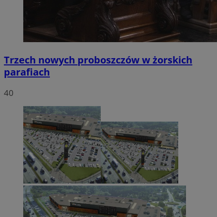
Trzech nowych proboszczów w żorskich
parafiach
40