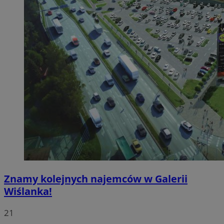
Znamy kolejnych najemców w Galerii
Wiślanka!
21