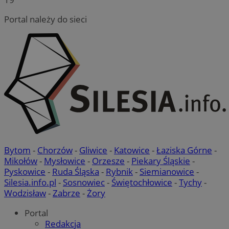
Portal należy do sieci
Bytom
-
Chorzów
-
Gliwice
-
Katowice
-
Łaziska Górne
-
Mikołów
-
Mysłowice
-
Orzesze
-
Piekary Śląskie
-
Pyskowice
-
Ruda Śląska
-
Rybnik
-
Siemianowice
-
Silesia.info.pl
-
Sosnowiec
-
Świętochłowice
-
Tychy
-
Wodzisław
-
Zabrze
-
Żory
Portal
Redakcja