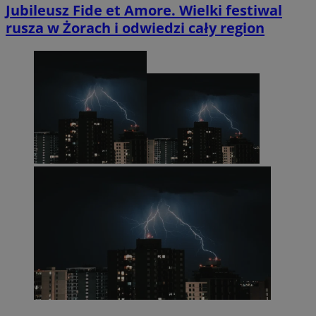
Jubileusz Fide et Amore. Wielki festiwal
rusza w Żorach i odwiedzi cały region