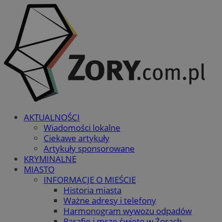
AKTUALNOŚCI
Wiadomości lokalne
Ciekawe artykuły
Artykuły sponsorowane
KRYMINALNE
MIASTO
INFORMACJE O MIEŚCIE
Historia miasta
Ważne adresy i telefony
Harmonogram wywozu odpadów
Parafie i msze święte w Żorach