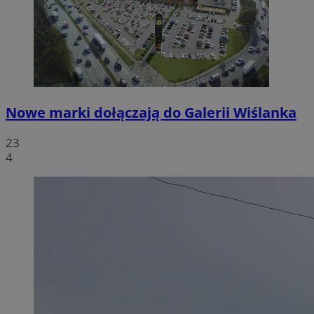
Nowe marki dołączają do Galerii Wiślanka
23
4