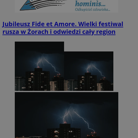
Jubileusz Fide et Amore. Wielki festiwal
rusza w Żorach i odwiedzi cały region