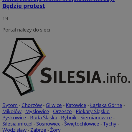
Będzie protest
19
Portal należy do sieci
Bytom
-
Chorzów
-
Gliwice
-
Katowice
-
Łaziska Górne
-
Mikołów
-
Mysłowice
-
Orzesze
-
Piekary Śląskie
-
Pyskowice
-
Ruda Śląska
-
Rybnik
-
Siemianowice
-
Silesia.info.pl
-
Sosnowiec
-
Świętochłowice
-
Tychy
-
Wodzisław
-
Zabrze
-
Żory