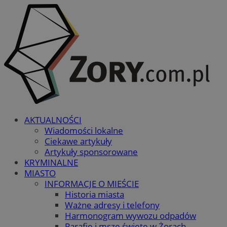
AKTUALNOŚCI
Wiadomości lokalne
Ciekawe artykuły
Artykuły sponsorowane
KRYMINALNE
MIASTO
INFORMACJE O MIEŚCIE
Historia miasta
Ważne adresy i telefony
Harmonogram wywozu odpadów
Parafie i msze święte w Żorach