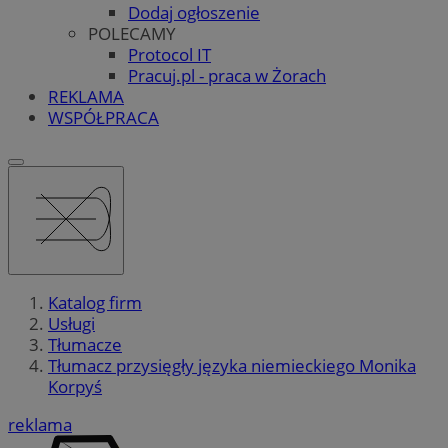
Dodaj ogłoszenie
POLECAMY
Protocol IT
Pracuj.pl - praca w Żorach
REKLAMA
WSPÓŁPRACA
Katalog firm
Usługi
Tłumacze
Tłumacz przysięgły języka niemieckiego Monika
Korpyś
reklama