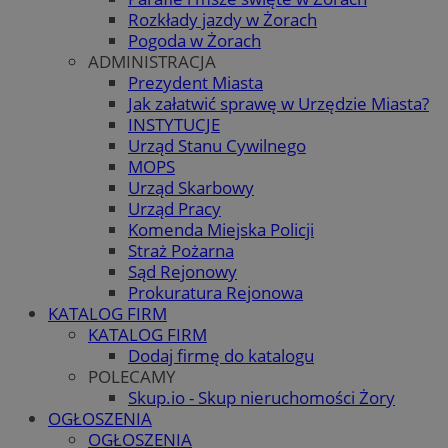
Rozkłady jazdy w Żorach
Pogoda w Żorach
ADMINISTRACJA
Prezydent Miasta
Jak załatwić sprawę w Urzędzie Miasta?
INSTYTUCJE
Urząd Stanu Cywilnego
MOPS
Urząd Skarbowy
Urząd Pracy
Komenda Miejska Policji
Straż Pożarna
Sąd Rejonowy
Prokuratura Rejonowa
KATALOG FIRM
KATALOG FIRM
Dodaj firmę do katalogu
POLECAMY
Skup.io - Skup nieruchomości Żory
OGŁOSZENIA
OGŁOSZENIA