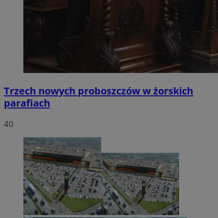
Trzech nowych proboszczów w żorskich
parafiach
40