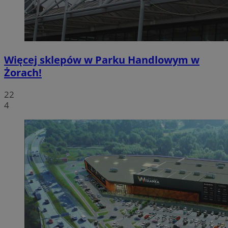
Więcej sklepów w Parku Handlowym w
Żorach!
22
4