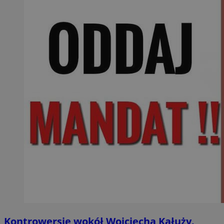
Kontrowersje wokół Wojciecha Kałuży.