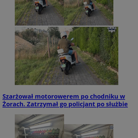
Szarżował motorowerem po chodniku w
Żorach. Zatrzymał go policjant po służbie