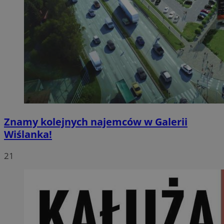
Znamy kolejnych najemców w Galerii
Wiślanka!
21