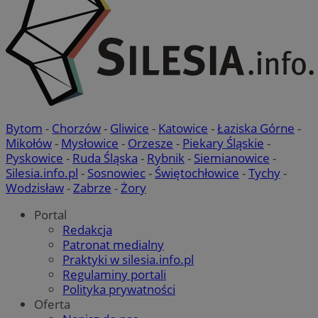
Bytom
-
Chorzów
-
Gliwice
-
Katowice
-
Łaziska Górne
-
Mikołów
-
Mysłowice
-
Orzesze
-
Piekary Śląskie
-
Pyskowice
-
Ruda Śląska
-
Rybnik
-
Siemianowice
-
Silesia.info.pl
-
Sosnowiec
-
Świętochłowice
-
Tychy
-
Wodzisław
-
Zabrze
-
Żory
Portal
Redakcja
Patronat medialny
Praktyki w silesia.info.pl
Regulaminy portali
Polityka prywatności
Oferta