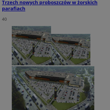
Trzech nowych proboszczów w żorskich
parafiach
40