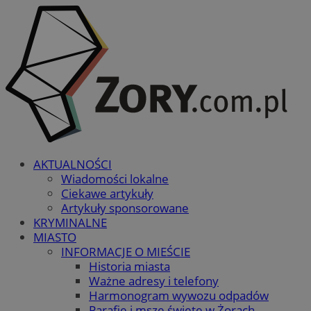
AKTUALNOŚCI
Wiadomości lokalne
Ciekawe artykuły
Artykuły sponsorowane
KRYMINALNE
MIASTO
INFORMACJE O MIEŚCIE
Historia miasta
Ważne adresy i telefony
Harmonogram wywozu odpadów
Parafie i msze święte w Żorach