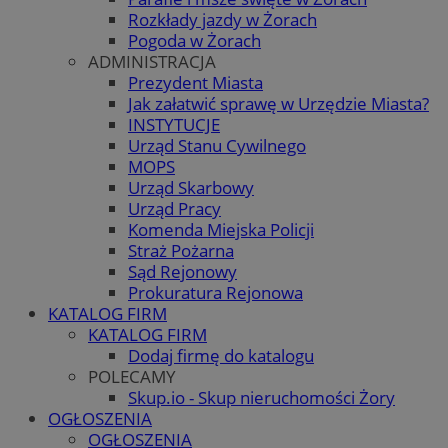
Rozkłady jazdy w Żorach
Pogoda w Żorach
ADMINISTRACJA
Prezydent Miasta
Jak załatwić sprawę w Urzędzie Miasta?
INSTYTUCJE
Urząd Stanu Cywilnego
MOPS
Urząd Skarbowy
Urząd Pracy
Komenda Miejska Policji
Straż Pożarna
Sąd Rejonowy
Prokuratura Rejonowa
KATALOG FIRM
KATALOG FIRM
Dodaj firmę do katalogu
POLECAMY
Skup.io - Skup nieruchomości Żory
OGŁOSZENIA
OGŁOSZENIA