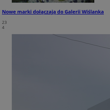
Nowe marki dołączają do Galerii Wiślanka
23
4