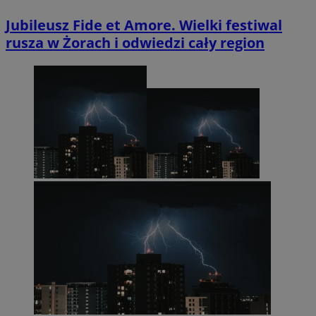
Jubileusz Fide et Amore. Wielki festiwal
rusza w Żorach i odwiedzi cały region