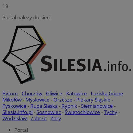
19
Portal należy do sieci
Bytom
-
Chorzów
-
Gliwice
-
Katowice
-
Łaziska Górne
-
Mikołów
-
Mysłowice
-
Orzesze
-
Piekary Śląskie
-
Pyskowice
-
Ruda Śląska
-
Rybnik
-
Siemianowice
-
Silesia.info.pl
-
Sosnowiec
-
Świętochłowice
-
Tychy
-
Wodzisław
-
Zabrze
-
Żory
Portal