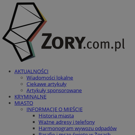
AKTUALNOŚCI
Wiadomości lokalne
Ciekawe artykuły
Artykuły sponsorowane
KRYMINALNE
MIASTO
INFORMACJE O MIEŚCIE
Historia miasta
Ważne adresy i telefony
Harmonogram wywozu odpadów
Parafie i msze święte w Żorach