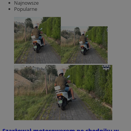
Najnowsze
Popularne
Szarżował motorowerem po chodniku w