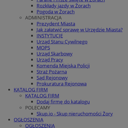
Rozkłady jazdy w Żorach
Pogoda w Żorach
ADMINISTRACJA
Prezydent Miasta
Jak załatwić sprawę w Urzędzie Miasta?
INSTYTUCJE
Urząd Stanu Cywilnego
MOPS
Urząd Skarbowy
Urząd Pracy
Komenda Miejska Policji
Straż Pożarna
Sąd Rejonowy
Prokuratura Rejonowa
KATALOG FIRM
KATALOG FIRM
Dodaj firmę do katalogu
POLECAMY
Skup.io - Skup nieruchomości Żory
OGŁOSZENIA
OGŁOSZENIA