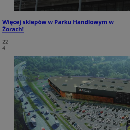
Więcej sklepów w Parku Handlowym w
Żorach!
22
4