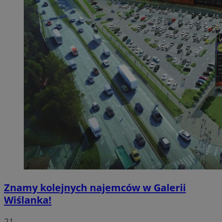
Znamy kolejnych najemców w Galerii
Wiślanka!
21