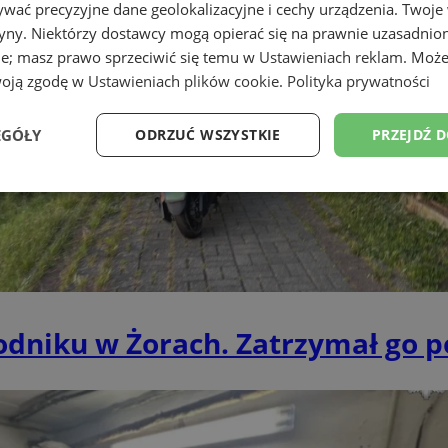
wać precyzyjne dane geolokalizacyjne i cechy urządzenia. Twoje
tryny. Niektórzy dostawcy mogą opierać się na prawnie uzasadnio
ie; masz prawo sprzeciwić się temu w
Ustawieniach reklam
. Może
woją zgodę w
Ustawieniach plików cookie
.
Polityka prywatności
EGÓŁY
ODRZUĆ WSZYSTKIE
PRZEJDŹ 
Wydajność
Targetowanie
Funkcjonalność
Ni
niku w Żorach. Zatrzymał go pol
ezbędne
Wydajność
Targetowanie
Funkcjonalność
Niesklasyfikow
ie umożliwiają korzystanie z podstawowych funkcji strony internetowej, takich jak log
Bez niezbędnych plików cookie nie można prawidłowo korzystać ze strony internetowe
Okres
Provider
/
Domena
Opis
przechowywania