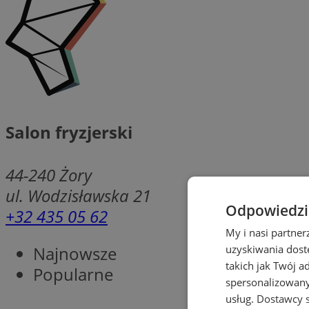
Salon fryzjerski
44-240
Żory
ul. Wodzisławska 21
Odpowiedzia
+32 435 05 62
My i nasi partne
Najnowsze
uzyskiwania dost
takich jak Twój a
Popularne
spersonalizowanyc
usług.
Dostawcy s