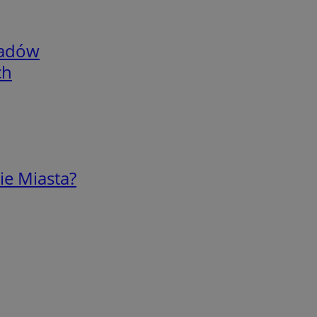
adów
ch
ie Miasta?