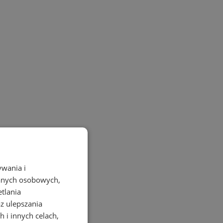
ywania i
danych osobowych,
etlania
az ulepszania
 i innych celach,