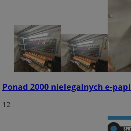
SessID
QeSessID
MvSessID
__cf_bm
suid
INGRESSCOOKIE
Ponad 2000 nielegalnych e-papi
euds
12
VISITOR_PRIVACY_