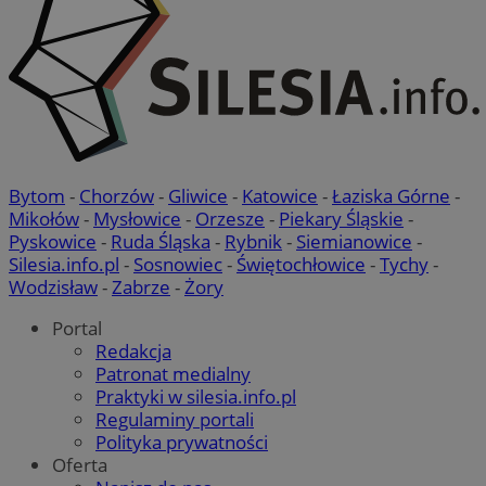
Bytom
-
Chorzów
-
Gliwice
-
Katowice
-
Łaziska Górne
-
Mikołów
-
Mysłowice
-
Orzesze
-
Piekary Śląskie
-
Pyskowice
-
Ruda Śląska
-
Rybnik
-
Siemianowice
-
Silesia.info.pl
-
Sosnowiec
-
Świętochłowice
-
Tychy
-
Wodzisław
-
Zabrze
-
Żory
Portal
Redakcja
Patronat medialny
Praktyki w silesia.info.pl
Regulaminy portali
Polityka prywatności
Oferta