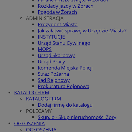
Rozkłady jazdy w Żorach
Pogoda w Żorach
ADMINISTRACJA
Prezydent Miasta
Jak załatwić sprawę w Urzędzie Miasta?
INSTYTUCJE
Urząd Stanu Cywilnego
MOPS
Urząd Skarbowy
Urząd Pracy
Komenda Miejska Policji
Straż Pożarna
Sąd Rejonowy
Prokuratura Rejonowa
KATALOG FIRM
KATALOG FIRM
Dodaj firmę do katalogu
POLECAMY
Skup.io - Skup nieruchomości Żory
OGŁOSZENIA
OGŁOSZENIA