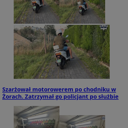
Szarżował motorowerem po chodniku w
Żorach. Zatrzymał go policjant po służbie