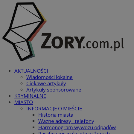
AKTUALNOŚCI
Wiadomości lokalne
Ciekawe artykuły
Artykuły sponsorowane
KRYMINALNE
MIASTO
INFORMACJE O MIEŚCIE
Historia miasta
Ważne adresy i telefony
Harmonogram wywozu odpadów
Parafie i msze święte w Żorach