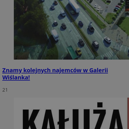
Znamy kolejnych najemców w Galerii
Wiślanka!
21