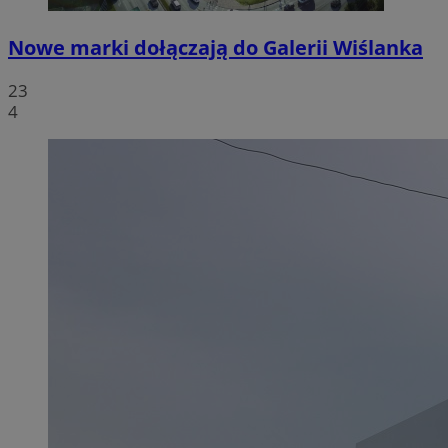
Nowe marki dołączają do Galerii Wiślanka
23
4