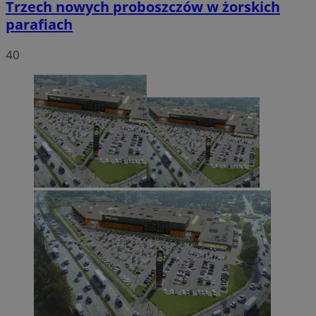
Trzech nowych proboszczów w żorskich
parafiach
40