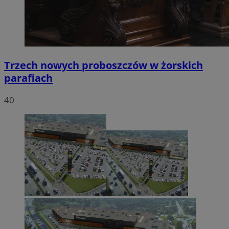
Trzech nowych proboszczów w żorskich
parafiach
40