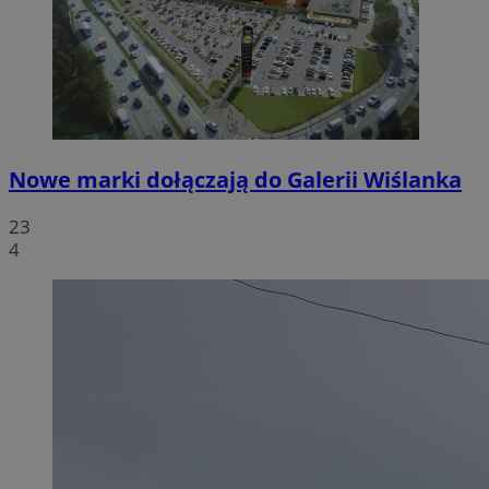
Nowe marki dołączają do Galerii Wiślanka
23
4