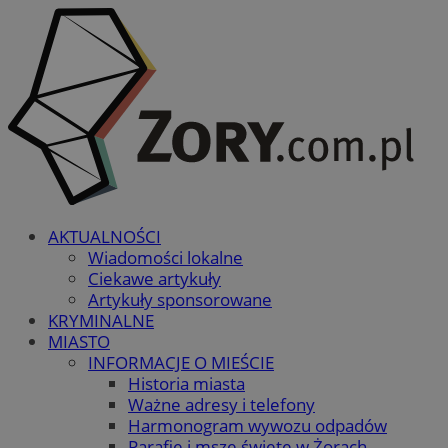
AKTUALNOŚCI
Wiadomości lokalne
Ciekawe artykuły
Artykuły sponsorowane
KRYMINALNE
MIASTO
INFORMACJE O MIEŚCIE
Historia miasta
Ważne adresy i telefony
Harmonogram wywozu odpadów
Parafie i msze święte w Żorach