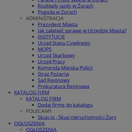
Rozkłady jazdy w Żorach
Pogoda w Żorach
ADMINISTRACJA
Prezydent Miasta
Jak załatwić sprawę w Urzędzie Miasta?
INSTYTUCJE
Urząd Stanu Cywilnego
MOPS
Urząd Skarbowy
Urząd Pracy
Komenda Miejska Policji
Straż Pożarna
Sąd Rejonowy
Prokuratura Rejonowa
KATALOG FIRM
KATALOG FIRM
Dodaj firmę do katalogu
POLECAMY
Skup.io - Skup nieruchomości Żory
OGŁOSZENIA
OGŁOSZENIA