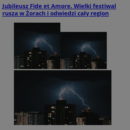
Jubileusz Fide et Amore. Wielki festiwal
rusza w Żorach i odwiedzi cały region