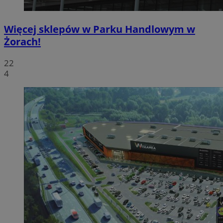
Więcej sklepów w Parku Handlowym w
Żorach!
22
4