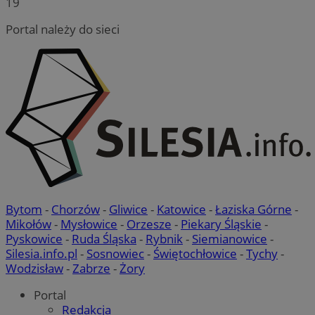
19
Portal należy do sieci
Bytom
-
Chorzów
-
Gliwice
-
Katowice
-
Łaziska Górne
-
Mikołów
-
Mysłowice
-
Orzesze
-
Piekary Śląskie
-
Pyskowice
-
Ruda Śląska
-
Rybnik
-
Siemianowice
-
Silesia.info.pl
-
Sosnowiec
-
Świętochłowice
-
Tychy
-
Wodzisław
-
Zabrze
-
Żory
Portal
Redakcja