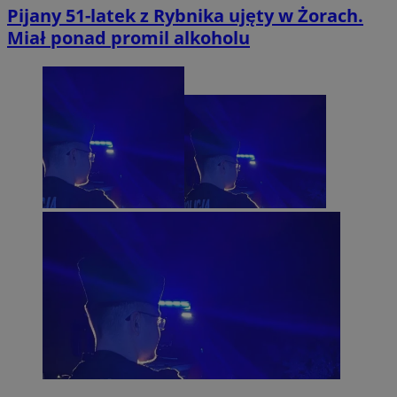
Pijany 51-latek z Rybnika ujęty w Żorach.
Miał ponad promil alkoholu