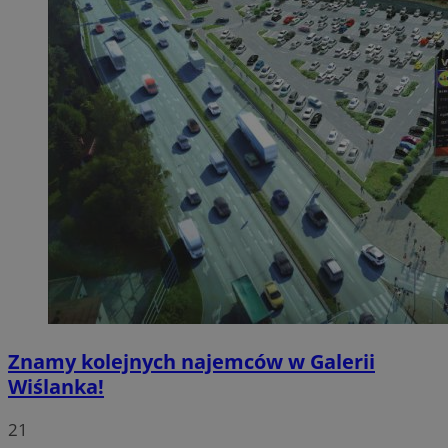
Znamy kolejnych najemców w Galerii
Wiślanka!
21