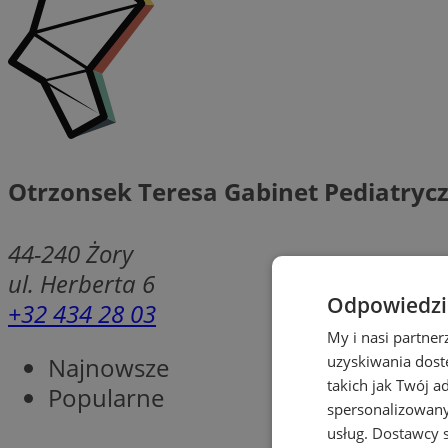
Otrzonsek Teresa Gabinet Pediatryc
44-240
Żory
ul. Herberta 6
Odpowiedzia
+32 434 28 03
My i nasi partne
Najnowsze
uzyskiwania dost
takich jak Twój a
Popularne
spersonalizowanyc
usług.
Dostawcy s