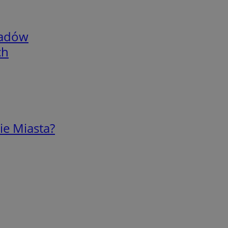
adów
ch
ie Miasta?