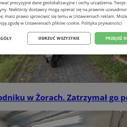
wać precyzyjne dane geolokalizacyjne i cechy urządzenia. Twoje
tryny. Niektórzy dostawcy mogą opierać się na prawnie uzasadnio
ie; masz prawo sprzeciwić się temu w
Ustawieniach reklam
. Może
woją zgodę w
Ustawieniach plików cookie
.
Polityka prywatności
EGÓŁY
ODRZUĆ WSZYSTKIE
PRZEJDŹ 
Wydajność
Targetowanie
Funkcjonalność
Ni
niku w Żorach. Zatrzymał go pol
ezbędne
Wydajność
Targetowanie
Funkcjonalność
Niesklasyfikow
ie umożliwiają korzystanie z podstawowych funkcji strony internetowej, takich jak log
Bez niezbędnych plików cookie nie można prawidłowo korzystać ze strony internetowe
Okres
Provider
/
Domena
Opis
przechowywania