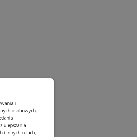
ywania i
danych osobowych,
etlania
az ulepszania
 i innych celach,