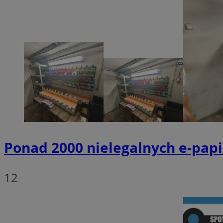
SessID
QeSessID
MvSessID
__cf_bm
suid
INGRESSCOOKIE
Ponad 2000 nielegalnych e-papi
euds
12
VISITOR_PRIVACY_