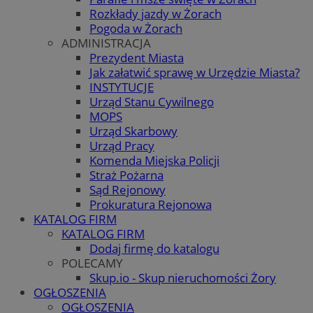
Rozkłady jazdy w Żorach
Pogoda w Żorach
ADMINISTRACJA
Prezydent Miasta
Jak załatwić sprawę w Urzędzie Miasta?
INSTYTUCJE
Urząd Stanu Cywilnego
MOPS
Urząd Skarbowy
Urząd Pracy
Komenda Miejska Policji
Straż Pożarna
Sąd Rejonowy
Prokuratura Rejonowa
KATALOG FIRM
KATALOG FIRM
Dodaj firmę do katalogu
POLECAMY
Skup.io - Skup nieruchomości Żory
OGŁOSZENIA
OGŁOSZENIA