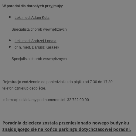
W poradni dla dorosłych przyjmują:
Lek. med. Adam Kula
Specjalista chorób wewnętrznych
Lek. med. Andrzej Łopata
dr n. med. Dariusz Karasek
Specjalista chorób wewnętrznych
Rejestracja codziennie od poniedziałku do piątku od 7:30 do 17:30
telefonicznielub osobiście.
Informacji udzielamy pod numerem tel. 32 722 90 90
Poradnia dziecięca została przeniesionado nowego budynku
znajdującego się na końcu parkingu dotychczasowej poradni.