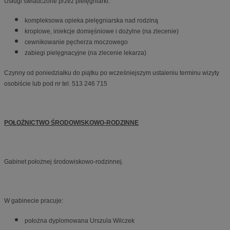
Usługi świadczone przez pielęgniarki:
kompleksowa opieka pielęgniarska nad rodziną
kroplowe, iniekcje domięśniowe i dożylne (na zlecenie)
cewnikowanie pęcherza moczowego
zabiegi pielęgnacyjne (na zlecenie lekarza)
Czynny od poniedziałku do piątku po wcześniejszym ustaleniu terminu wizyty
osobiście lub pod nr tel. 513 246 715
POŁOŻNICTWO ŚRODOWISKOWO-RODZINNE
Gabinet położnej środowiskowo-rodzinnej.
W gabinecie pracuje:
położna dyplomowana Urszula Wilczek