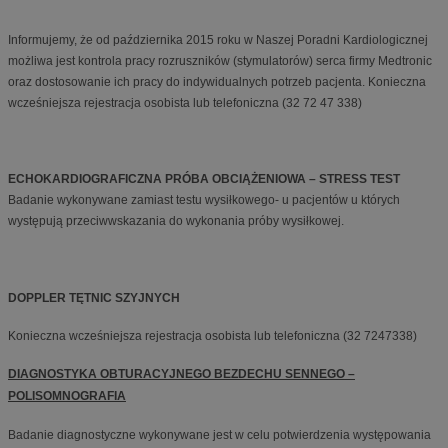
Informujemy, że od października 2015 roku w Naszej Poradni Kardiologicznej
możliwa jest kontrola pracy rozruszników (stymulatorów) serca firmy Medtronic
oraz dostosowanie ich pracy do indywidualnych potrzeb pacjenta. Konieczna
wcześniejsza rejestracja osobista lub telefoniczna (32 72 47 338)
ECHOKARDIOGRAFICZNA PRÓBA OBCIĄŻENIOWA – STRESS TEST
Badanie wykonywane zamiast testu wysiłkowego- u pacjentów u których
występują przeciwwskazania do wykonania próby wysiłkowej.
DOPPLER TĘTNIC SZYJNYCH
Konieczna wcześniejsza rejestracja osobista lub telefoniczna (32 7247338)
DIAGNOSTYKA OBTURACYJNEGO BEZDECHU SENNEGO –
POLISOMNOGRAFIA
Badanie diagnostyczne wykonywane jest w celu potwierdzenia występowania