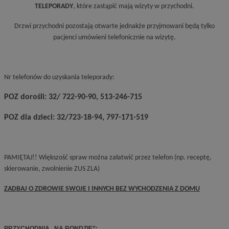
TELEPORADY
, które zastąpić mają wizyty w przychodni.
Drzwi przychodni pozostają otwarte jednakże przyjmowani będą tylko
pacjenci umówieni telefonicznie na wizytę.
Nr telefonów do uzyskania teleporady:
POZ dorośli: 32/ 722-90-90, 513-246-715
POZ dla dzieci: 32/723-18-94, 797-171-519
PAMIĘTAJ!! Większość spraw można załatwić przez telefon (np. receptę,
skierowanie, zwolnienie ZUS ZLA)
ZADBAJ O ZDROWIE SWOJE I INNYCH BEZ WYCHODZENIA Z DOMU
PRZYCHODNIA „NA RONDZIE”: