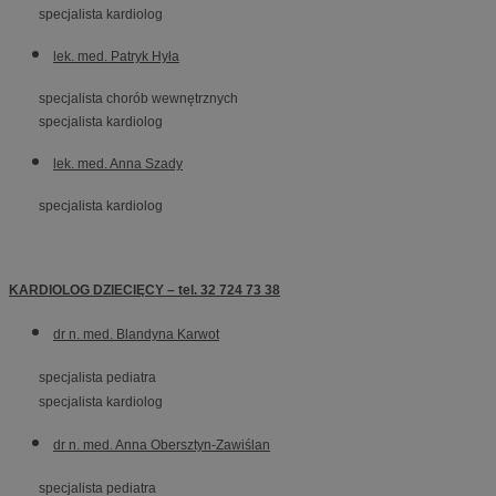
specjalista kardiolog
lek. med. Patryk Hyła
specjalista chorób wewnętrznych
specjalista kardiolog
lek. med. Anna Szady
specjalista kardiolog
KARDIOLOG DZIECIĘCY –
tel. 32 724 73 38
dr n. med. Blandyna Karwot
specjalista pediatra
specjalista kardiolog
dr n. med. Anna Obersztyn-Zawiślan
specjalista pediatra