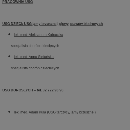
PRACOWNIA USG
USG DZIECI: USG jamy brzusznej, głowy, stawów biodrowych
lek. med. Aleksandra Kubaczka
specjalista chorób dziecięcych
lek. med. Anna Stefańska
specjalista chorób dziecięcych
USG DOROSŁYCH – tel. 32 722 90 90
l
ek. med. Adam Kula
(USG tarczycy, jamy brzusznej)