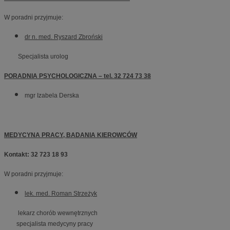
W poradni przyjmuje:
dr n. med. Ryszard Zbroński
Specjalista urolog
PORADNIA PSYCHOLOGICZNA –
tel. 32 724 73 38
mgr Izabela Derska
MEDYCYNA PRACY, BADANIA KIEROWCÓW
Kontakt: 32 723 18 93
W poradni przyjmuje:
lek. med. Roman Strzeżyk
lekarz chorób wewnętrznych
specjalista medycyny pracy