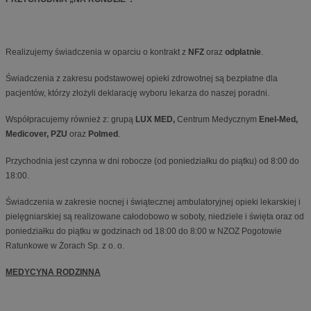
Realizujemy świadczenia w oparciu o kontrakt z
NFZ
oraz
odpłatnie
.
Świadczenia z zakresu podstawowej opieki zdrowotnej są bezpłatne dla
pacjentów, którzy złożyli deklarację wyboru lekarza do naszej poradni.
Współpracujemy również z: grupą
LUX MED,
Centrum Medycznym
Enel-Med,
Medicover, PZU
oraz
Polmed
.
Przychodnia jest czynna w dni robocze (od poniedziałku do piątku) od 8:00 do
18:00.
Świadczenia w zakresie nocnej i świątecznej ambulatoryjnej opieki lekarskiej i
pielęgniarskiej są realizowane całodobowo w soboty, niedziele i święta oraz od
poniedziałku do piątku w godzinach od 18:00 do 8:00 w NZOZ Pogotowie
Ratunkowe w Żorach Sp. z o. o.
MEDYCYNA RODZINNA