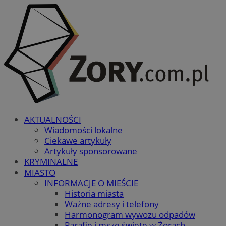
AKTUALNOŚCI
Wiadomości lokalne
Ciekawe artykuły
Artykuły sponsorowane
KRYMINALNE
MIASTO
INFORMACJE O MIEŚCIE
Historia miasta
Ważne adresy i telefony
Harmonogram wywozu odpadów
Parafie i msze święte w Żorach