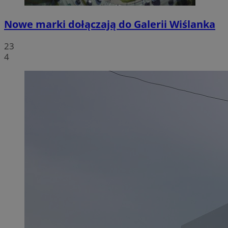
Nowe marki dołączają do Galerii Wiślanka
23
4