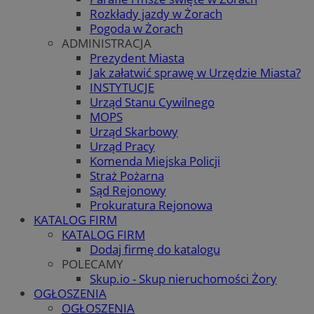
Rozkłady jazdy w Żorach
Pogoda w Żorach
ADMINISTRACJA
Prezydent Miasta
Jak załatwić sprawę w Urzędzie Miasta?
INSTYTUCJE
Urząd Stanu Cywilnego
MOPS
Urząd Skarbowy
Urząd Pracy
Komenda Miejska Policji
Straż Pożarna
Sąd Rejonowy
Prokuratura Rejonowa
KATALOG FIRM
KATALOG FIRM
Dodaj firmę do katalogu
POLECAMY
Skup.io - Skup nieruchomości Żory
OGŁOSZENIA
OGŁOSZENIA