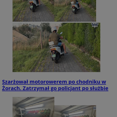
Szarżował motorowerem po chodniku w
Żorach. Zatrzymał go policjant po służbie