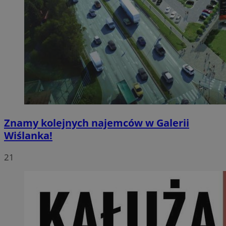
Znamy kolejnych najemców w Galerii
Wiślanka!
21