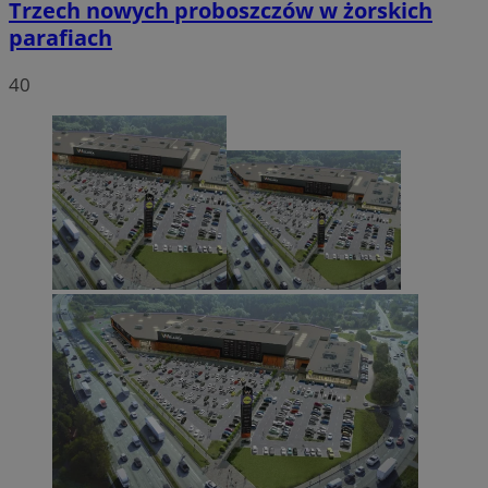
Trzech nowych proboszczów w żorskich
parafiach
40