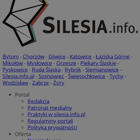
Bytom
-
Chorzów
-
Gliwice
-
Katowice
-
Łaziska Górne
-
Mikołów
-
Mysłowice
-
Orzesze
-
Piekary Śląskie
-
Pyskowice
-
Ruda Śląska
-
Rybnik
-
Siemianowice
-
Silesia.info.pl
-
Sosnowiec
-
Świętochłowice
-
Tychy
-
Wodzisław
-
Zabrze
-
Żory
Portal
Redakcja
Patronat medialny
Praktyki w silesia.info.pl
Regulaminy portali
Polityka prywatności
Oferta