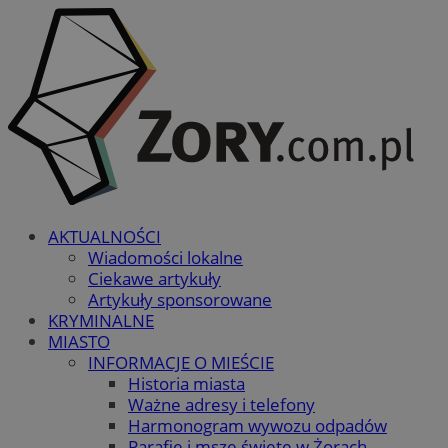
AKTUALNOŚCI
Wiadomości lokalne
Ciekawe artykuły
Artykuły sponsorowane
KRYMINALNE
MIASTO
INFORMACJE O MIEŚCIE
Historia miasta
Ważne adresy i telefony
Harmonogram wywozu odpadów
Parafie i msze święte w Żorach