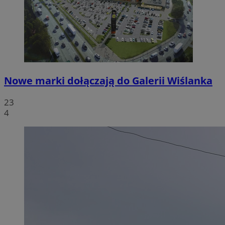
Nowe marki dołączają do Galerii Wiślanka
23
4