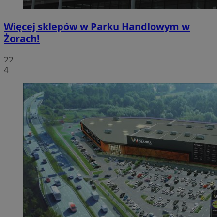
Więcej sklepów w Parku Handlowym w
Żorach!
22
4