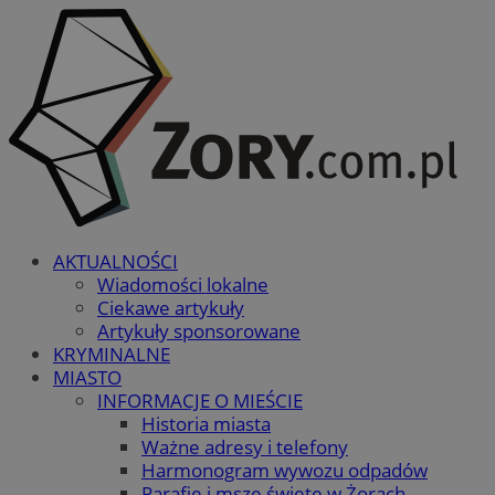
AKTUALNOŚCI
Wiadomości lokalne
Ciekawe artykuły
Artykuły sponsorowane
KRYMINALNE
MIASTO
INFORMACJE O MIEŚCIE
Historia miasta
Ważne adresy i telefony
Harmonogram wywozu odpadów
Parafie i msze święte w Żorach