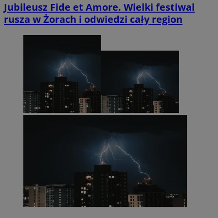
Jubileusz Fide et Amore. Wielki festiwal
rusza w Żorach i odwiedzi cały region