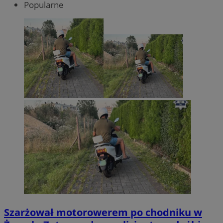
Popularne
Szarżował motorowerem po chodniku w