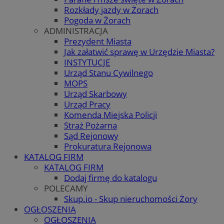
Rozkłady jazdy w Żorach
Pogoda w Żorach
ADMINISTRACJA
Prezydent Miasta
Jak załatwić sprawę w Urzędzie Miasta?
INSTYTUCJE
Urząd Stanu Cywilnego
MOPS
Urząd Skarbowy
Urząd Pracy
Komenda Miejska Policji
Straż Pożarna
Sąd Rejonowy
Prokuratura Rejonowa
KATALOG FIRM
KATALOG FIRM
Dodaj firmę do katalogu
POLECAMY
Skup.io - Skup nieruchomości Żory
OGŁOSZENIA
OGŁOSZENIA