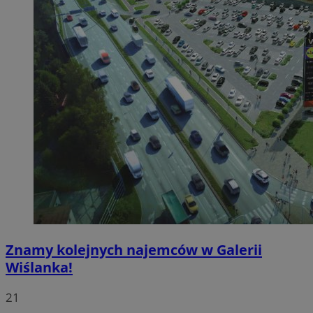
Znamy kolejnych najemców w Galerii
Wiślanka!
21