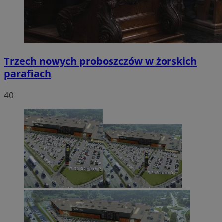
Trzech nowych proboszczów w żorskich
parafiach
40