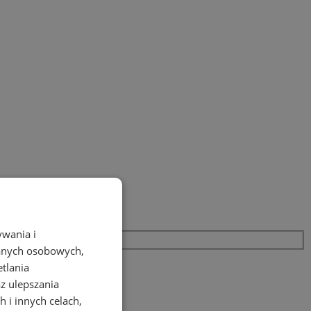
ywania i
danych osobowych,
etlania
az ulepszania
 i innych celach,