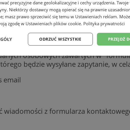
wać precyzyjne dane geolokalizacyjne i cechy urządzenia. Twoje
tryny. Niektórzy dostawcy mogą opierać się na prawnie uzasadnio
ie; masz prawo sprzeciwić się temu w
Ustawieniach reklam
. Może
woją zgodę w
Ustawieniach plików cookie
.
Polityka prywatności
EGÓŁY
ODRZUĆ WSZYSTKIE
PRZEJDŹ 
 danych osobowych zawartych w "formula
Wydajność
Targetowanie
Funkcjonalność
Ni
o którego będzie wysyłane zapytanie, w c
s email
ezbędne
Wydajność
Targetowanie
Funkcjonalność
Niesklasyfikow
ść wiadomości z formularza kontaktoweg
ie umożliwiają korzystanie z podstawowych funkcji strony internetowej, takich jak log
Bez niezbędnych plików cookie nie można prawidłowo korzystać ze strony internetowe
Okres
Provider
/
Domena
Opis
przechowywania