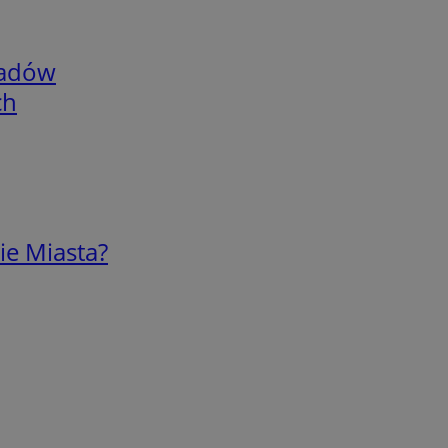
adów
ch
ie Miasta?