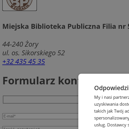
Miejska Biblioteka Publiczna Filia nr 
44-240
Żory
ul. os. Sikorskiego 52
+32 435 45 35
Formularz kontaktowy
Odpowiedzia
My i nasi partne
uzyskiwania dost
takich jak Twój a
spersonalizowanyc
usług.
Dostawcy s