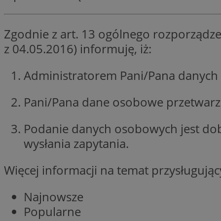
SessID
QeSessID
Zgodnie z art. 13 ogólnego rozporządze
MvSessID
z 04.05.2016) informuję, iż:
__cf_bm
Administratorem Pani/Pana danych 
suid
Pani/Pana dane osobowe przetwarzan
INGRESSCOOKIE
Podanie danych osobowych jest do
wysłania zapytania.
euds
Więcej informacji na temat przysługuj
VISITOR_PRIVACY_
Najnowsze
Popularne