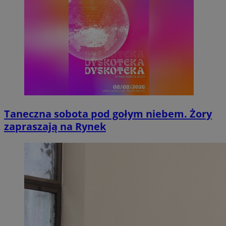
Taneczna sobota pod gołym niebem. Żory
zapraszają na Rynek