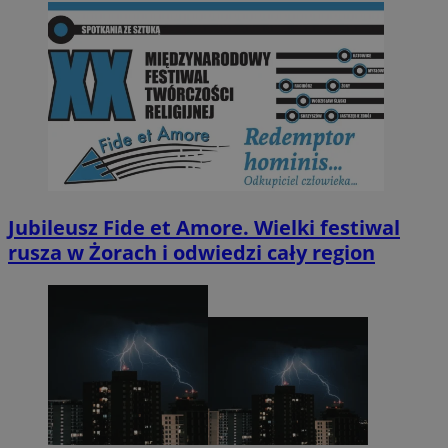
Jubileusz Fide et Amore. Wielki festiwal
rusza w Żorach i odwiedzi cały region