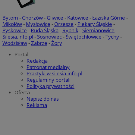
Bytom
-
Chorzów
-
Gliwice
-
Katowice
-
Łaziska Górne
-
Mikołów
-
Mysłowice
-
Orzesze
-
Piekary Śląskie
-
Pyskowice
-
Ruda Śląska
-
Rybnik
-
Siemianowice
-
Silesia.info.pl
-
Sosnowiec
-
Świętochłowice
-
Tychy
-
Wodzisław
-
Zabrze
-
Żory
Portal
Redakcja
Patronat medialny
Praktyki w silesia.info.pl
Regulaminy portali
Polityka prywatności
Oferta
Napisz do nas
Reklama