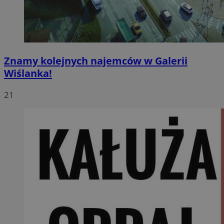
Znamy kolejnych najemców w Galerii
Wiślanka!
21