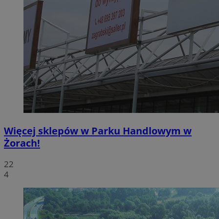
Więcej sklepów w Parku Handlowym w
Żorach!
22
4