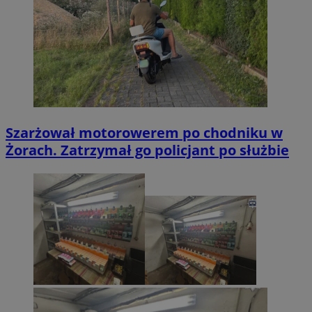
Szarżował motorowerem po chodniku w
Żorach. Zatrzymał go policjant po służbie