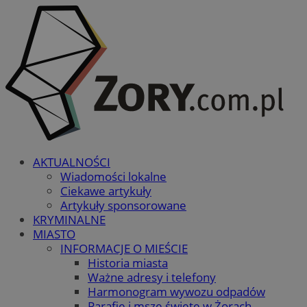
AKTUALNOŚCI
Wiadomości lokalne
Ciekawe artykuły
Artykuły sponsorowane
KRYMINALNE
MIASTO
INFORMACJE O MIEŚCIE
Historia miasta
Ważne adresy i telefony
Harmonogram wywozu odpadów
Parafie i msze święte w Żorach