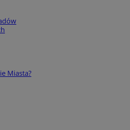
adów
ch
ie Miasta?