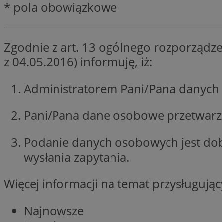
* pola obowiązkowe
SessID
QeSessID
MvSessID
Zgodnie z art. 13 ogólnego rozporządze
__cf_bm
z 04.05.2016) informuję, iż:
Administratorem Pani/Pana danych 
suid
Pani/Pana dane osobowe przetwarzan
INGRESSCOOKIE
Podanie danych osobowych jest do
euds
wysłania zapytania.
Więcej informacji na temat przysługuj
VISITOR_PRIVACY_
Najnowsze