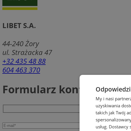
LIBET S.A.
44-240
Żory
ul. Strażacka 47
+32 435 48 88
604 463 370
Formularz kontaktowy
Odpowiedzia
My i nasi partne
uzyskiwania dost
takich jak Twój a
spersonalizowanyc
usług.
Dostawcy s