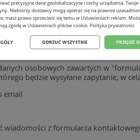
wać precyzyjne dane geolokalizacyjne i cechy urządzenia. Twoje
tryny. Niektórzy dostawcy mogą opierać się na prawnie uzasadnio
ie; masz prawo sprzeciwić się temu w
Ustawieniach reklam
. Może
woją zgodę w
Ustawieniach plików cookie
.
Polityka prywatności
EGÓŁY
ODRZUĆ WSZYSTKIE
PRZEJDŹ 
Wydajność
Targetowanie
Funkcjonalność
Ni
 danych osobowych zawartych w "formula
o którego będzie wysyłane zapytanie, w c
s email
ezbędne
Wydajność
Targetowanie
Funkcjonalność
Niesklasyfikow
ie umożliwiają korzystanie z podstawowych funkcji strony internetowej, takich jak log
Bez niezbędnych plików cookie nie można prawidłowo korzystać ze strony internetowe
ść wiadomości z formularza kontaktoweg
Okres
Provider
/
Domena
Opis
przechowywania