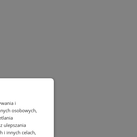
ywania i
danych osobowych,
etlania
az ulepszania
 i innych celach,