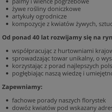
palmy i wieńce pogrzebowe
żywe rośliny doniczkowe
artykuły ogrodnicze
li_gc
kompozycje z kwiatów żywych, sztuc
CookieScriptConse
Od ponad 40 lat rozwijamy się na ry
współpracując z hurtowniami krajo
sprowadzając towar unikalny, o wyso
Nazwa
korzystając z porad najlepszych pols
Nazwa
Nazwa
pogłębiając naszą wiedzę i umiejętn
gid_CAESEEbgrCsX
_ga_L2744325BY
__mguid_
tt_viewer
Zapewniamy:
_ga
DSID
fachowe porady naszych florystek
dowóz kwiatów pod wskazany adres n
ADKUID