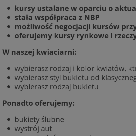
SessID
kursy ustalane w oparciu o akt
QeSessID
stała współpraca z NBP
MvSessID
możliwość negocjacji kursów prz
__cf_bm
oferujemy kursy rynkowe i rzecz
W naszej kwiaciarni:
suid
wybierasz rodzaj i kolor kwiatów, kt
INGRESSCOOKIE
wybierasz styl bukietu od klasyczn
wybierasz rodzaj bukietu
euds
Ponadto oferujemy:
VISITOR_PRIVACY_
bukiety ślubne
wystrój aut