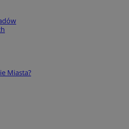
adów
ch
ie Miasta?