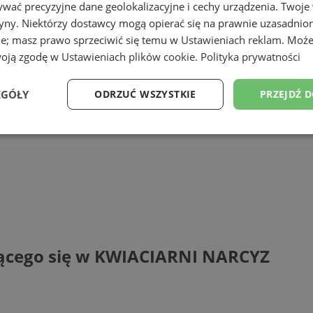
wać precyzyjne dane geolokalizacyjne i cechy urządzenia. Twoje
tryny. Niektórzy dostawcy mogą opierać się na prawnie uzasadnio
ie; masz prawo sprzeciwić się temu w
Ustawieniach reklam
. Może
woją zgodę w
Ustawieniach plików cookie
.
Polityka prywatności
ilu na Facebooku:
EGÓŁY
ODRZUĆ WSZYSTKIE
PRZEJDŹ 
-Narcyz/162399823971220
Wydajność
Targetowanie
Funkcjonalność
Ni
ezbędne
Wydajność
Targetowanie
Funkcjonalność
Niesklasyfikow
cego się w KWIACIARNI NARCYZ
ie umożliwiają korzystanie z podstawowych funkcji strony internetowej, takich jak log
Bez niezbędnych plików cookie nie można prawidłowo korzystać ze strony internetowe
Okres
Provider
/
Domena
Opis
przechowywania