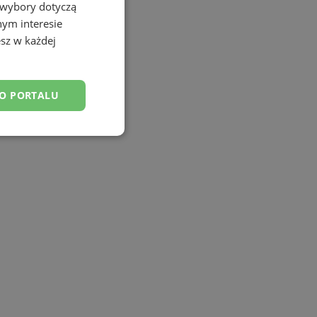
 wybory dotyczą
nym interesie
sz w każdej
DO PORTALU
esklasyfikowane
ane
owanie użytkownika i
j.