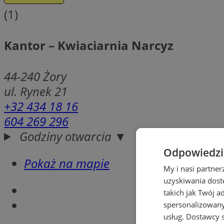
(1)
Kantor – Kwiaciarnia Narcyz
44-240
Żory
ul. Rynek 21
+32 434 18 16
604 269 296
Godziny otwarcia ▼
Odpowiedzia
Pokaż na mapie
My i nasi partne
uzyskiwania dost
takich jak Twój a
spersonalizowanyc
usług.
Dostawcy s