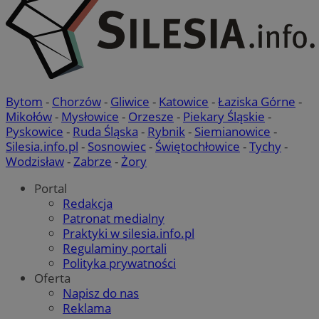
Bytom
-
Chorzów
-
Gliwice
-
Katowice
-
Łaziska Górne
-
Mikołów
-
Mysłowice
-
Orzesze
-
Piekary Śląskie
-
Pyskowice
-
Ruda Śląska
-
Rybnik
-
Siemianowice
-
Silesia.info.pl
-
Sosnowiec
-
Świętochłowice
-
Tychy
-
Wodzisław
-
Zabrze
-
Żory
Portal
Redakcja
Patronat medialny
Praktyki w silesia.info.pl
Regulaminy portali
Polityka prywatności
Oferta
Napisz do nas
Reklama