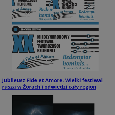
Jubileusz Fide et Amore. Wielki festiwal
rusza w Żorach i odwiedzi cały region