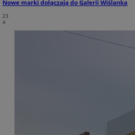
Nowe marki dołączają do Galerii Wiślanka
23
4