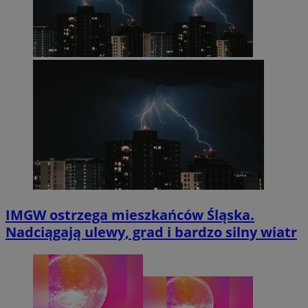
IMGW ostrzega mieszkańców Śląska.
Nadciągają ulewy, grad i bardzo silny wiatr