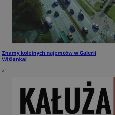
Znamy kolejnych najemców w Galerii
Wiślanka!
21