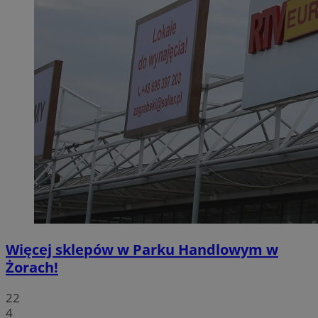
Więcej sklepów w Parku Handlowym w
Żorach!
22
4