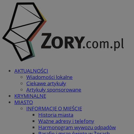
AKTUALNOŚCI
Wiadomości lokalne
Ciekawe artykuły
Artykuły sponsorowane
KRYMINALNE
MIASTO
INFORMACJE O MIEŚCIE
Historia miasta
Ważne adresy i telefony
Harmonogram wywozu odpadów
Parafie i msze święte w Żorach