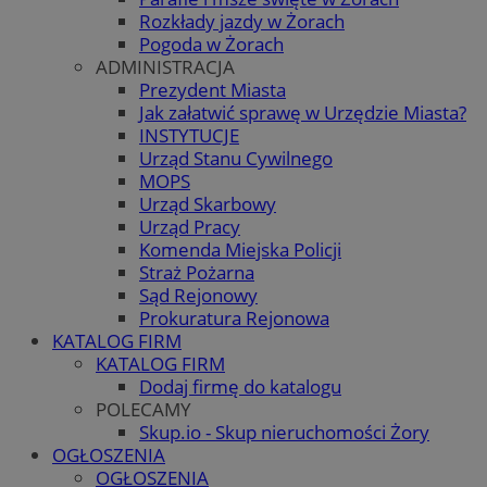
Rozkłady jazdy w Żorach
Pogoda w Żorach
ADMINISTRACJA
Prezydent Miasta
Jak załatwić sprawę w Urzędzie Miasta?
INSTYTUCJE
Urząd Stanu Cywilnego
MOPS
Urząd Skarbowy
Urząd Pracy
Komenda Miejska Policji
Straż Pożarna
Sąd Rejonowy
Prokuratura Rejonowa
KATALOG FIRM
KATALOG FIRM
Dodaj firmę do katalogu
POLECAMY
Skup.io - Skup nieruchomości Żory
OGŁOSZENIA
OGŁOSZENIA