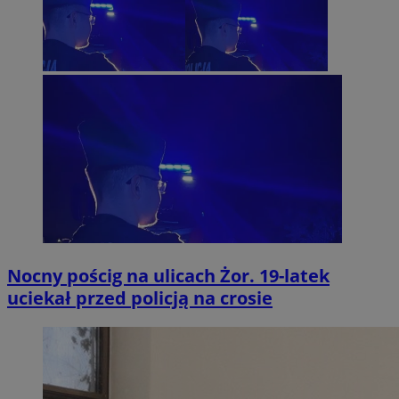
Nocny pościg na ulicach Żor. 19-latek
uciekał przed policją na crosie