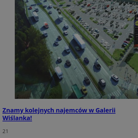
Znamy kolejnych najemców w Galerii
Wiślanka!
21