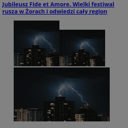
Jubileusz Fide et Amore. Wielki festiwal
rusza w Żorach i odwiedzi cały region