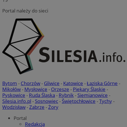
Portal należy do sieci
Bytom
-
Chorzów
-
Gliwice
-
Katowice
-
Łaziska Górne
-
Mikołów
-
Mysłowice
-
Orzesze
-
Piekary Śląskie
-
Pyskowice
-
Ruda Śląska
-
Rybnik
-
Siemianowice
-
Silesia.info.pl
-
Sosnowiec
-
Świętochłowice
-
Tychy
-
Wodzisław
-
Zabrze
-
Żory
Portal
Redakcja