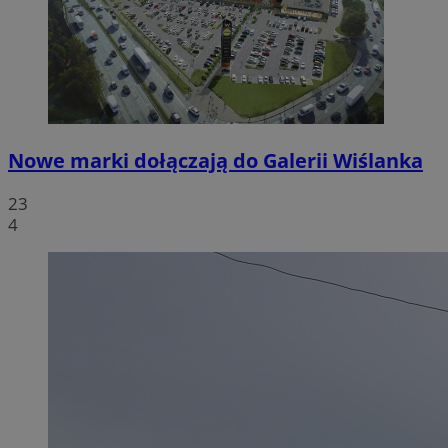
Nowe marki dołączają do Galerii Wiślanka
23
4