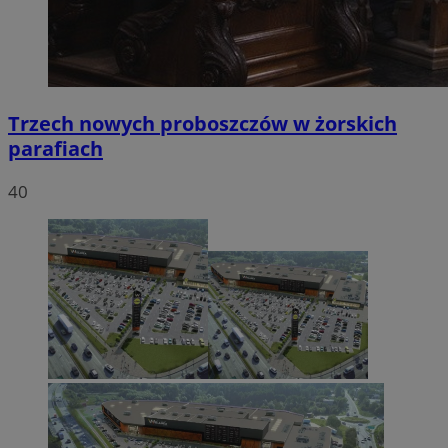
Trzech nowych proboszczów w żorskich
parafiach
40