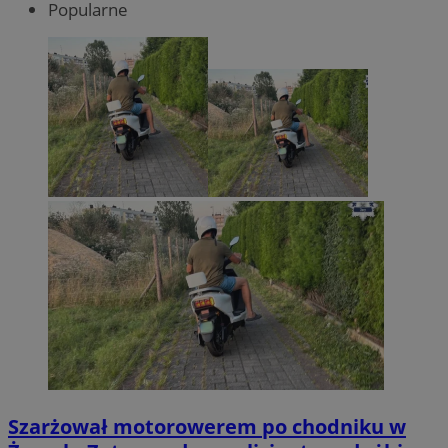
Popularne
Szarżował motorowerem po chodniku w