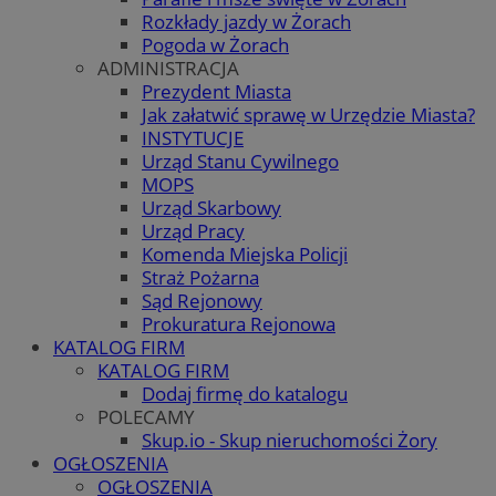
Rozkłady jazdy w Żorach
Pogoda w Żorach
ADMINISTRACJA
Prezydent Miasta
Jak załatwić sprawę w Urzędzie Miasta?
INSTYTUCJE
Urząd Stanu Cywilnego
MOPS
Urząd Skarbowy
Urząd Pracy
Komenda Miejska Policji
Straż Pożarna
Sąd Rejonowy
Prokuratura Rejonowa
KATALOG FIRM
KATALOG FIRM
Dodaj firmę do katalogu
POLECAMY
Skup.io - Skup nieruchomości Żory
OGŁOSZENIA
OGŁOSZENIA