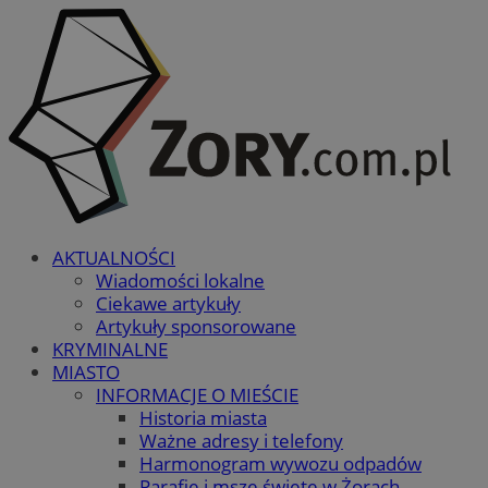
AKTUALNOŚCI
Wiadomości lokalne
Ciekawe artykuły
Artykuły sponsorowane
KRYMINALNE
MIASTO
INFORMACJE O MIEŚCIE
Historia miasta
Ważne adresy i telefony
Harmonogram wywozu odpadów
Parafie i msze święte w Żorach