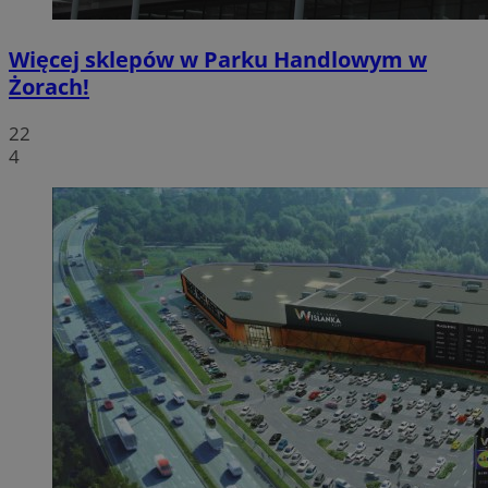
Więcej sklepów w Parku Handlowym w
Żorach!
22
4