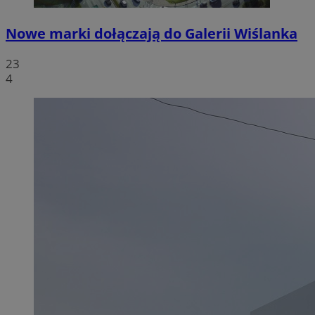
Nowe marki dołączają do Galerii Wiślanka
23
4