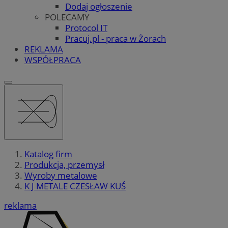
Dodaj ogłoszenie
POLECAMY
Protocol IT
Pracuj.pl - praca w Żorach
REKLAMA
WSPÓŁPRACA
Katalog firm
Produkcja, przemysł
Wyroby metalowe
K J METALE CZESŁAW KUŚ
reklama