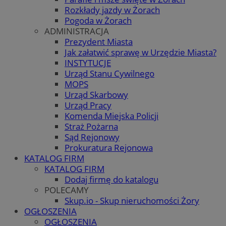
Rozkłady jazdy w Żorach
Pogoda w Żorach
ADMINISTRACJA
Prezydent Miasta
Jak załatwić sprawę w Urzędzie Miasta?
INSTYTUCJE
Urząd Stanu Cywilnego
MOPS
Urząd Skarbowy
Urząd Pracy
Komenda Miejska Policji
Straż Pożarna
Sąd Rejonowy
Prokuratura Rejonowa
KATALOG FIRM
KATALOG FIRM
Dodaj firmę do katalogu
POLECAMY
Skup.io - Skup nieruchomości Żory
OGŁOSZENIA
OGŁOSZENIA