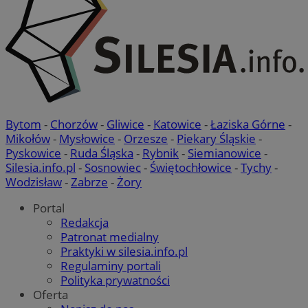
Bytom
-
Chorzów
-
Gliwice
-
Katowice
-
Łaziska Górne
-
Mikołów
-
Mysłowice
-
Orzesze
-
Piekary Śląskie
-
Pyskowice
-
Ruda Śląska
-
Rybnik
-
Siemianowice
-
Silesia.info.pl
-
Sosnowiec
-
Świętochłowice
-
Tychy
-
Wodzisław
-
Zabrze
-
Żory
Portal
Redakcja
Patronat medialny
Praktyki w silesia.info.pl
Regulaminy portali
Polityka prywatności
Oferta