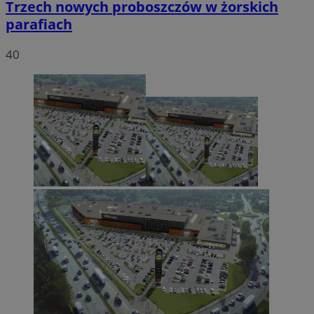
Trzech nowych proboszczów w żorskich
parafiach
40