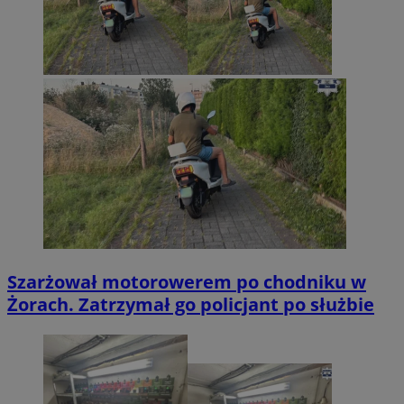
Szarżował motorowerem po chodniku w
Żorach. Zatrzymał go policjant po służbie