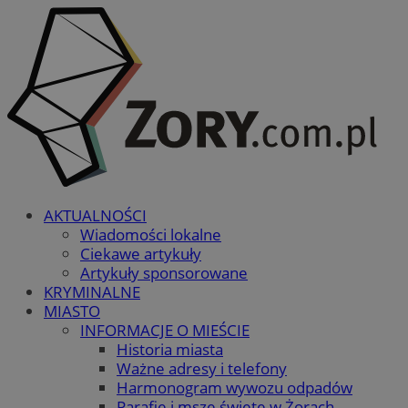
AKTUALNOŚCI
Wiadomości lokalne
Ciekawe artykuły
Artykuły sponsorowane
KRYMINALNE
MIASTO
INFORMACJE O MIEŚCIE
Historia miasta
Ważne adresy i telefony
Harmonogram wywozu odpadów
Parafie i msze święte w Żorach