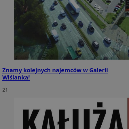
Znamy kolejnych najemców w Galerii
Wiślanka!
21