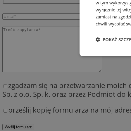
w tym wykorzysty
wyłącznie tej wi
zamiast na zgodz
chwili wycofać s
POKAŻ SZCZ
Niezbędne
zgadzam się na przetwarzanie moich
Sp. z o.o. Sp. k. oraz przez Podmiot d
Ni
prześlij kopię formularza na mój adre
Niezbędne pliki cook
zarządzanie kontem. 
Nazwa