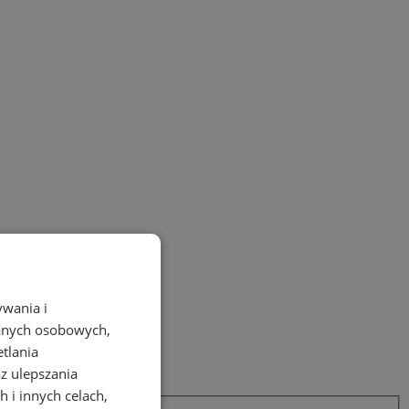
ywania i
danych osobowych,
etlania
az ulepszania
 i innych celach,