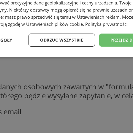
wać precyzyjne dane geolokalizacyjne i cechy urządzenia. Twoje
tryny. Niektórzy dostawcy mogą opierać się na prawnie uzasadnio
ie; masz prawo sprzeciwić się temu w
Ustawieniach reklam
. Może
woją zgodę w
Ustawieniach plików cookie
.
Polityka prywatności
EGÓŁY
ODRZUĆ WSZYSTKIE
PRZEJDŹ 
Wydajność
Targetowanie
Funkcjonalność
Ni
 danych osobowych zawartych w "formula
o którego będzie wysyłane zapytanie, w c
ezbędne
Wydajność
Targetowanie
Funkcjonalność
Niesklasyfikow
s email
ie umożliwiają korzystanie z podstawowych funkcji strony internetowej, takich jak log
Bez niezbędnych plików cookie nie można prawidłowo korzystać ze strony internetowe
Okres
Provider
/
Domena
Opis
przechowywania