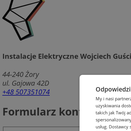
Instalacje Elektryczne Wojciech Guśc
44-240
Żory
ul. Gajowa 42D
Odpowiedzia
+48 507351074
My i nasi partne
uzyskiwania dost
Formularz kontaktowy
takich jak Twój a
spersonalizowanyc
usług.
Dostawcy s