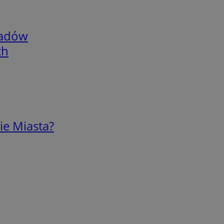
adów
ch
ie Miasta?