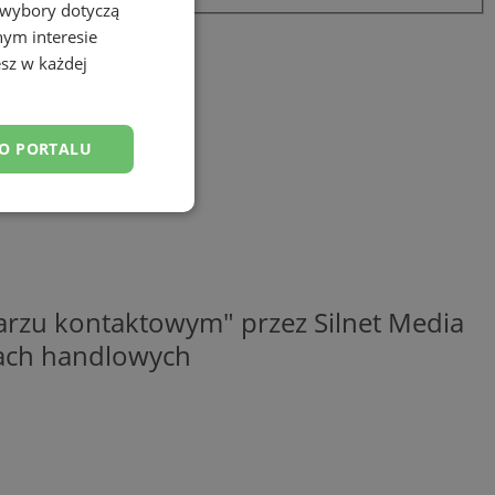
 wybory dotyczą
nym interesie
sz w każdej
DO PORTALU
esklasyfikowane
rzu kontaktowym" przez Silnet Media
elach handlowych
ane
owanie użytkownika i
j.