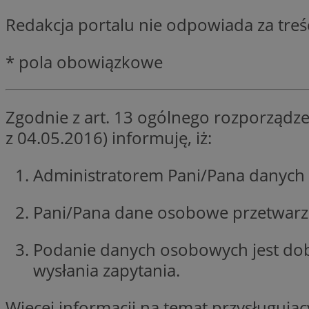
SessID
Redakcja portalu nie odpowiada za tre
QeSessID
MvSessID
* pola obowiązkowe
__cf_bm
Zgodnie z art. 13 ogólnego rozporządze
suid
z 04.05.2016) informuję, iż:
INGRESSCOOKIE
Administratorem Pani/Pana danych 
Pani/Pana dane osobowe przetwarzan
euds
Podanie danych osobowych jest do
VISITOR_PRIVACY_
wysłania zapytania.
Więcej informacji na temat przysługuj